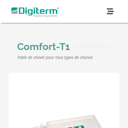
Skip
to
Toggl
content
Naviga
À propos de Digiterm
Comfort-T1
Produits et solutions
Table de chevet pour tous types de chaises
Soutien et services
Qualité et sécurité
Fabrication en sous-traitance
Nouvelles et articles