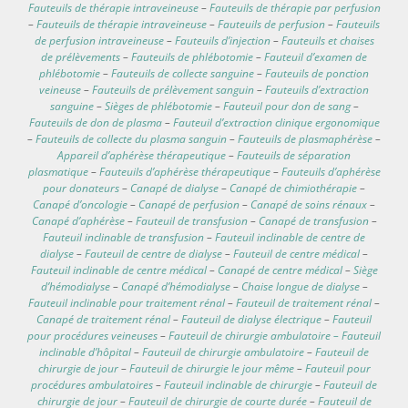
Fauteuils de thérapie intraveineuse
–
Fauteuils de thérapie par perfusion
–
Fauteuils de thérapie intraveineuse
–
Fauteuils de perfusion
–
Fauteuils
de perfusion intraveineuse
–
Fauteuils d’injection
–
Fauteuils et chaises
de prélèvements
–
Fauteuils de phlébotomie
–
Fauteuil d’examen de
phlébotomie
–
Fauteuils de collecte sanguine
–
Fauteuils de ponction
veineuse
–
Fauteuils de prélèvement sanguin
–
Fauteuils d’extraction
sanguine
–
Sièges de phlébotomie
–
Fauteuil pour don de sang
–
Fauteuils de don de plasma
–
Fauteuil d’extraction clinique ergonomique
–
Fauteuils de collecte du plasma sanguin
–
Fauteuils de plasmaphérèse
–
Appareil d’aphérèse thérapeutique
–
Fauteuils de séparation
plasmatique
–
Fauteuils d’aphérèse thérapeutique
–
Fauteuils d’aphérèse
pour donateurs
–
Canapé de dialyse
–
Canapé de chimiothérapie
–
Canapé d’oncologie
–
Canapé de perfusion
–
Canapé de soins rénaux
–
Canapé d’aphérèse
–
Fauteuil de transfusion
–
Canapé de transfusion
–
Fauteuil inclinable de transfusion
–
Fauteuil inclinable de centre de
dialyse
–
Fauteuil de centre de dialyse
–
Fauteuil de centre médical
–
Fauteuil inclinable de centre médical
–
Canapé de centre médical
–
Siège
d’hémodialyse
–
Canapé d’hémodialyse
–
Chaise longue de dialyse
–
Fauteuil inclinable pour traitement rénal
–
Fauteuil de traitement rénal
–
Canapé de traitement rénal
–
Fauteuil de dialyse électrique
–
Fauteuil
pour procédures veineuses
–
Fauteuil de chirurgie ambulatoire – Fauteuil
inclinable d’hôpital
–
Fauteuil de chirurgie ambulatoire
–
Fauteuil de
chirurgie de jour
–
Fauteuil de chirurgie le jour même
–
Fauteuil pour
procédures ambulatoires
–
Fauteuil inclinable de chirurgie
–
Fauteuil de
chirurgie de jour
–
Fauteuil de chirurgie de courte durée
–
Fauteuil de