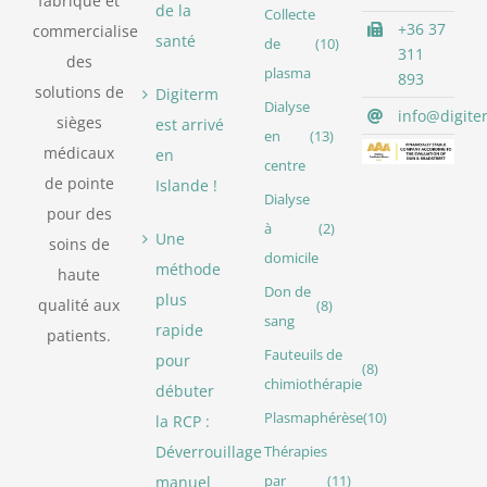
fabrique et
de la
Collecte
+36 37
commercialise
santé
de
(10)
311
des
plasma
893
solutions de
Digiterm
Dialyse
info@digite
sièges
est arrivé
en
(13)
médicaux
en
centre
de pointe
Islande !
Dialyse
pour des
à
(2)
Une
soins de
domicile
méthode
haute
Don de
plus
qualité aux
(8)
sang
rapide
patients.
Fauteuils de
pour
(8)
chimiothérapie
débuter
Plasmaphérèse
(10)
la RCP :
Déverrouillage
Thérapies
manuel
par
(11)