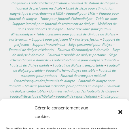
dialyseur – Fauteuil d’hémofiltration
–
Fauteuil de station de dialyse
–
Fauteuil de perfusion médicale
–
Unité de siège pour stimulation
magnétique transcrânienne (rTMS)
–
Fauteuil pour TMSr
–
Plateau pour
fauteuil de dialyse
–
Table pour fauteuil d’hémodialyse
–
Table de soins
–
Support latéral pour fauteuil de traitement de dialyse
–
Mobiliers de
soins pour services de dialyse
–
Table auxiliaire pour fauteuil
d’hémodialyse
–
Table accessoire pour fauteuil de clinique de dialyse
–
Porte-serum
–
Support pour perfusion IV
–
Porte-perfusion
–
Support de
perfusion
–
Support intraveineux
–
Siège personnel pour dialyse
–
Fauteuil de dialyse résidentiel
–
Fauteuil d’hémodialyse à domicile
–
Siège
de dialyse à domicile
–
Fauteuil inclinable de dialyse portable
–
Siège
d’hémodialyse à domicile
–
Fauteuil inclinable pour dialyse à domicile
–
Fauteuil de dialyse mobile
–
Fauteuil de dialyse transportable
–
Fauteuil
de dialyse portable
–
Fauteuil d’hémodialyse portable
–
Fauteuil de
transport pour patients
–
Fauteuil de transport médical
–
Caractéristiques des fauteuils de dialyse
–
Fauteuil de dialyse pour
domicile
–
Meilleur fauteuil inclinable pour patients en dialyse
–
Fauteuils
de dialyse confortables
–
Données techniques des fauteuils de dialyse
–
Fauteuil électrique d’hôpital
–
Fauteuil de repos d’hôpital
–
Chaise pour
dialyse avec moteur électrique
–
Fauteuil électrique de clinique
–
Fauteuils EEG
–
Fauteuil d’examen EEG
–
Fauteuil d’hémodialyse avec
Gérer le consentement aux
repose-pieds
–
Chaise d’hémodialyse lavable
–
Poteau porte-sérum
cookies
télescopique
–
Chaise d’hémodialyse avec balance
–
Poteau IV pour lit
–
Tables de traitement
–
Fauteuils médicaux personnalisables
–
Coussin de
chaise de dialyse
Pour offrir les meilleures expériences, nous utilisons des technologies