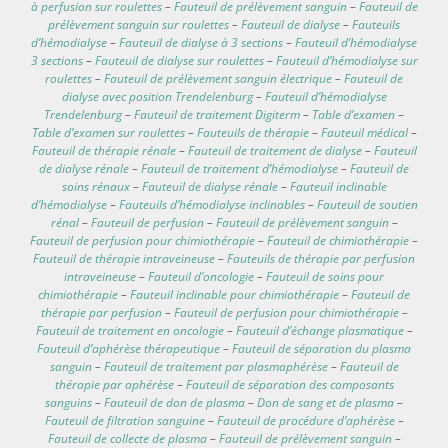
à perfusion sur roulettes
–
Fauteuil de prélèvement sanguin
–
Fauteuil de
prélèvement sanguin sur roulettes
–
Fauteuil de dialyse
–
Fauteuils
d’hémodialyse
–
Fauteuil de dialyse à 3 sections
–
Fauteuil d’hémodialyse
3 sections
–
Fauteuil de dialyse sur roulettes
–
Fauteuil d’hémodialyse sur
roulettes
–
Fauteuil de prélèvement sanguin électrique
–
Fauteuil de
dialyse avec position Trendelenburg
–
Fauteuil d’hémodialyse
Trendelenburg
–
Fauteuil de traitement Digiterm
–
Table d’examen
–
Table d’examen sur roulettes
–
Fauteuils de thérapie
–
Fauteuil médical
–
Fauteuil de thérapie rénale
–
Fauteuil de traitement de dialyse
–
Fauteuil
de dialyse rénale
–
Fauteuil de traitement d’hémodialyse
–
Fauteuil de
soins rénaux
–
Fauteuil de dialyse rénale
–
Fauteuil inclinable
d’hémodialyse
–
Fauteuils d’hémodialyse inclinables
–
Fauteuil de soutien
rénal
–
Fauteuil de perfusion
–
Fauteuil de prélèvement sanguin
–
Fauteuil de perfusion pour chimiothérapie
–
Fauteuil de chimiothérapie
–
Fauteuil de thérapie intraveineuse
–
Fauteuils de thérapie par perfusion
intraveineuse
–
Fauteuil d’oncologie
–
Fauteuil de soins pour
chimiothérapie
–
Fauteuil inclinable pour chimiothérapie
–
Fauteuil de
thérapie par perfusion
–
Fauteuil de perfusion pour chimiothérapie
–
Fauteuil de traitement en oncologie
–
Fauteuil d’échange plasmatique
–
Fauteuil d’aphérèse thérapeutique
–
Fauteuil de séparation du plasma
sanguin
–
Fauteuil de traitement par plasmaphérèse
–
Fauteuil de
thérapie par aphérèse
–
Fauteuil de séparation des composants
sanguins
–
Fauteuil de don de plasma
–
Don de sang et de plasma
–
Fauteuil de filtration sanguine
–
Fauteuil de procédure d’aphérèse
–
Fauteuil de collecte de plasma
–
Fauteuil de prélèvement sanguin
–