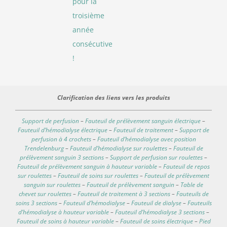
pour la
troisième
année
consécutive
!
Clarification des liens vers les produits
Support de perfusion
–
Fauteuil de prélèvement sanguin électrique
–
Fauteuil d’hémodialyse électrique
–
Fauteuil de traitement
–
Support de
perfusion à 4 crochets
–
Fauteuil d’hémodialyse avec position
Trendelenburg
–
Fauteuil d’hémodialyse sur roulettes
–
Fauteuil de
prélèvement sanguin 3 sections
–
Support de perfusion sur roulettes
–
Fauteuil de prélèvement sanguin à hauteur variable
–
Fauteuil de repos
sur roulettes
–
Fauteuil de soins sur roulettes
–
Fauteuil de prélèvement
sanguin sur roulettes
–
Fauteuil de prélèvement sanguin
–
Table de
chevet sur roulettes
–
Fauteuil de traitement à 3 sections
–
Fauteuils de
soins 3 sections
–
Fauteuil d’hémodialyse
–
Fauteuil de dialyse
–
Fauteuils
d’hémodialyse à hauteur variable
–
Fauteuil d’hémodialyse 3 sections
–
Fauteuil de soins à hauteur variable
–
Fauteuil de soins électrique
–
Pied