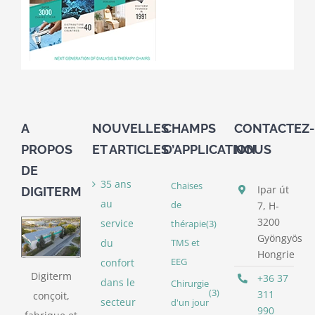
A
NOUVELLES
CHAMPS
CONTACTEZ-
PROPOS
ET ARTICLES
D’APPLICATION
NOUS
DE
35 ans
Chaises
Ipar út
DIGITERM
au
de
7, H-
3200
service
thérapie
(3)
Gyöngyös
du
TMS et
Hongrie
confort
EEG
Digiterm
+36 37
dans le
Chirurgie
(3)
311
conçoit,
secteur
d'un jour
990