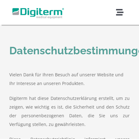
Skip
to
Toggl
content
Naviga
Über Digiterm
Datenschutzbestimmung
Produkt & Lösungen
Unterstützung & Dienstleistungen
Vielen Dank für Ihren Besuch auf unserer Website und
Ihr Interesse an unseren Produkten.
Qualität und Sicherheit
Digiterm hat diese Datenschutzerklärung erstellt, um zu
zeigen, wie wichtig es ist, die Sicherheit und den Schutz
Auftragsfertigung
der personenbezogenen Daten, die Sie uns zur
Verfügung stellen, zu gewährleisten.
Nachrichten und Artikel