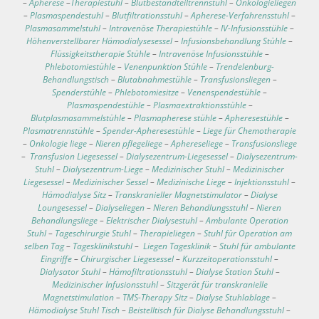
–
Apherese
–
Therapiestuhl
–
Blutbestandteiltrennstuhl
–
Onkologieliegen
–
Plasmaspendestuhl
–
Blutfiltrationsstuhl
–
Apherese-Verfahrensstuhl
–
Plasmasammelstuhl
–
Intravenöse Therapiestühle
–
IV-Infusionsstühle
–
Höhenverstellbarer Hämodialysesessel
–
Infusionsbehandlung Stühle
–
Flüssigkeitstherapie Stühle
–
Intravenöse Infusionsstühle
–
Phlebotomiestühle
–
Venenpunktion Stühle
–
Trendelenburg-
Behandlungstisch
–
Blutabnahmestühle
–
Transfusionsliegen
–
Spenderstühle
–
Phlebotomiesitze
–
Venenspendestühle
–
Plasmaspendestühle
–
Plasmaextraktionsstühle
–
Blutplasmasammelstühle
–
Plasmapherese stühle
–
Apheresestühle
–
Plasmatrennstühle
–
Spender-Apheresestühle
–
Liege für Chemotherapie
–
Onkologie liege
–
Nieren pflegeliege
–
Aphereseliege
–
Transfusionsliege
–
Transfusion Liegesessel
–
Dialysezentrum-Liegesessel
–
Dialysezentrum-
Stuhl
–
Dialysezentrum-Liege
–
Medizinischer Stuhl
–
Medizinischer
Liegesessel
–
Medizinischer Sessel
–
Medizinische Liege
–
Injektionsstuhl
–
Hämodialyse Sitz
–
Transkranieller Magnetstimulator
–
Dialyse
Loungesessel
–
Dialyseliegen
–
Nieren Behandlungsstuhl
–
Nieren
Behandlungsliege
–
Elektrischer Dialysestuhl
–
Ambulante Operation
Stuhl
–
Tageschirurgie Stuhl
–
Therapieliegen
–
Stuhl für Operation am
selben Tag
–
Tagesklinikstuhl
–
Liegen Tagesklinik
–
Stuhl für ambulante
Eingriffe
–
Chirurgischer Liegesessel
–
Kurzzeitoperationsstuhl
–
Dialysator Stuhl
–
Hämofiltrationsstuhl
–
Dialyse Station Stuhl
–
Medizinischer Infusionsstuhl
–
Sitzgerät für transkranielle
Magnetstimulation
–
TMS-Therapy Sitz
–
Dialyse Stuhlablage
–
Hämodialyse Stuhl Tisch
–
Beistelltisch für Dialyse Behandlungsstuhl
–