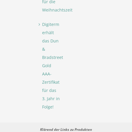
für die
Weihnachtszeit
Digiterm
erhält
das Dun
&
Bradstreet
Gold
AAA-
Zertifikat
für das
3. Jahr in
Folge!
Klärend der Links zu Produkten