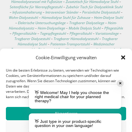
Hämodialysesessel mit Fußstütze
–
Zusatztisch für Hämodialyse Stuhl
–
Seitenfläche für Nierenpflegestuhl
–
Zubehör Tisch für Dialyseklinik Stuhl
–
Infusionshalterung
–
Intravenöser Ständer
–
Persönliche Dialysestuhl
–
Wohn-Dialysestuhl
–
Hämodialyse Stuhl für Zuhause
–
Heim-Dialyse Stuhl
–
Elektrische Untersuchungsliege
–
Tragbarer Dialyseliege
–
Heim-
Hämodialysesitz
–
Heim-Dialyseliege
–
Mobile Dialysis Stuhl
–
Pflegestühle
–
Pflegerollstühle
–
Tagespflegestuhl
–
Pflegerollstuhl
–
Variationsliege
–
Tragbarer Dialysestuhl
–
Tragbarer Hämodialysestuhl
–
Tragbarer
Hämodialyse Stuhl
–
Patienten-Transportstuhl
–
Medizinischer
Transportstuhl
–
Dialysestuhl-Spezifikationen
–
Hämodialysesessel auf
Rollen
–
Bester Liegesessel für Dialysepatienten
–
Bequeme Dialyse Stühle
Cookie-Einwilligung verwalten
–
Technische Daten des Dialysestuhls
–
Klinischer Pflegeliegesessel
–
Klinischer Pflegeliegestühle
–
Bluttransfusions Sessel
–
Um die besten Erlebnisse zu bieten, verwenden wir Technologien wie
Bluttransfusionsliege
–
Chemotherapie Stuhl
–
Blutspende Liege
–
Cookies, um Geräteinformationen zu speichern und/oder darauf
Infusions Liegesessel
–
Hämodialyse Patient Stuhl
–
Dialysepatienten
zuzugreifen. Wenn Sie diesen Technologien zustimmen, können wir
Stuhl
–
Multifunktionaler Stuhl
–
Dialyse-Behandlungsliege
–
✕
Daten wie das Surfverhalten oder eindeutige IDs auf dieser Website
Bluttransfusion Stuhl
–
Stuhl für Chemotherapie Patienten
–
verarbeiten. Die Nichteinwilligung oder der Widerruf der Einwilligung
Multifunktionsstuhl
–
Transfusions-Stuhl
–
Patienten-Stuhl
–
👋 Welcome! May I help you choose the
kann sich nachteilig auf bestimmte Merkmale und Funktionen auswirken.
right medical chair for your planned
Behandlungstisch
–
Elektrischer Behandlungstisch
–
Untersuchungsliege
therapy?
mit verstellbarer Rückenlehne
–
Mobile Untersuchungsliege
–
Behandlungstisch auf Rollen
–
Manueller Behandlungstisch
–
Dreiteiliger
Behandlungstisch
–
Behandlungstisch mit fester Höhe
–
Elektrischer
Akzeptieren
Hämodialysesessel
–
Tropfhalter
–
Blutentnahmestuhl
–
👋 Just type in your product-specific
Hämodialysesessel
–
Sessel für die Dialyse
–
EEG Stuhl
–
question in your own language!
Leugnen
Elektroenzephalographie Stuhl
–
Blutentnahmesessel
–
Onkologie Stühle