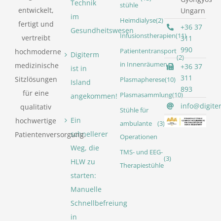
Technik
stühle
entwickelt,
Ungarn
im
Heimdialyse
(2)
fertigt und
+36 37
Gesundheitswesen
Infusionstherapien
(11)
vertreibt
311
990
Patiententransport
hochmoderne
Digiterm
(2)
in Innenräumen
medizinische
+36 37
ist in
311
Sitzlösungen
Plasmapherese
(10)
Island
893
für eine
Plasmasammlung
(10)
angekommen!
info@digite
qualitativ
Stühle für
Ein
hochwertige
ambulante
(3)
schnellerer
Patientenversorgung.
Operationen
Weg, die
TMS- und EEG-
(3)
HLW zu
Therapiestühle
starten:
Manuelle
Schnellbefreiung
in