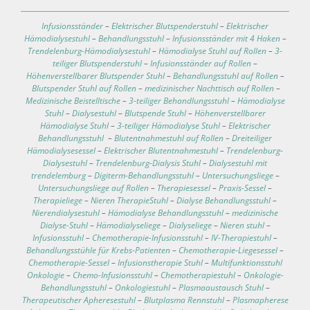
Infusionsständer
–
Elektrischer Blutspenderstuhl
–
Elektrischer
Hämodialysestuhl
–
Behandlungsstuhl
–
Infusionsständer mit 4 Haken
–
Trendelenburg-Hämodialysestuhl
–
Hämodialyse Stuhl auf Rollen
–
3-
teiliger Blutspenderstuhl
–
Infusionsständer auf Rollen
–
Höhenverstellbarer Blutspender Stuhl
–
Behandlungsstuhl auf Rollen
–
Blutspender Stuhl auf Rollen
–
medizinischer Nachttisch auf Rollen
–
Medizinische Beistelltische
–
3-teiliger Behandlungsstuhl
–
Hämodialyse
Stuhl
–
Dialysestuhl
–
Blutspende Stuhl
–
Höhenverstellbarer
Hämodialyse Stuhl
–
3-teiliger Hämodialyse Stuhl
–
Elektrischer
Behandlungsstuhl
–
Blutentnahmestuhl auf Rollen
–
Dreiteiliger
Hämodialysesessel
–
Elektrischer Blutentnahmestuhl
–
Trendelenburg-
Dialysestuhl
–
Trendelenburg-Dialysis Stuhl
–
Dialysestuhl mit
trendelemburg
–
Digiterm-Behandlungsstuhl
–
Untersuchungsliege
–
Untersuchungsliege auf Rollen
–
Therapiesessel
–
Praxis-Sessel
–
Therapieliege
–
Nieren TherapieStuhl
–
Dialyse Behandlungsstuhl
–
Nierendialysestuhl
–
Hämodialyse Behandlungsstuhl
–
medizinische
Dialyse-Stuhl
–
Hämodialyseliege
–
Dialyseliege
–
Nieren stuhl
–
Infusionsstuhl
–
Chemotherapie-Infusionsstuhl
–
IV-Therapiestuhl
–
Behandlungsstühle für Krebs-Patienten
–
Chemotherapie-Liegesessel
–
Chemotherapie-Sessel
–
Infusionstherapie Stuhl
–
Multifunktionsstuhl
Onkologie
–
Chemo-Infusionsstuhl
–
Chemotherapiestuhl
–
Onkologie-
Behandlungsstuhl
–
Onkologiestuhl
–
Plasmaaustausch Stuhl
–
Therapeutischer Apheresestuhl
–
Blutplasma Rennstuhl
–
Plasmapherese