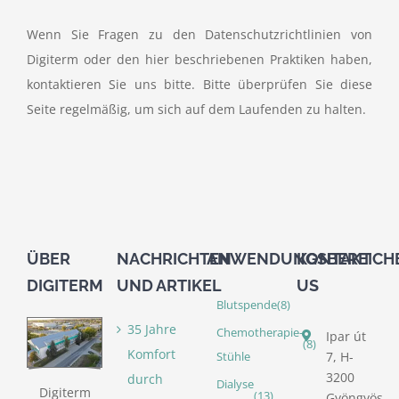
Wenn Sie Fragen zu den Datenschutzrichtlinien von
Digiterm oder den hier beschriebenen Praktiken haben,
kontaktieren Sie uns bitte. Bitte überprüfen Sie diese
Seite regelmäßig, um sich auf dem Laufenden zu halten.
ÜBER
NACHRICHTEN
ANWENDUNGSBEREICH
KONTAKT
DIGITERM
UND ARTIKEL
US
Blutspende
(8)
35 Jahre
Chemotherapie-
Ipar út
(8)
Komfort
7, H-
Stühle
3200
durch
Dialyse
Digiterm
(13)
Gyöngyös