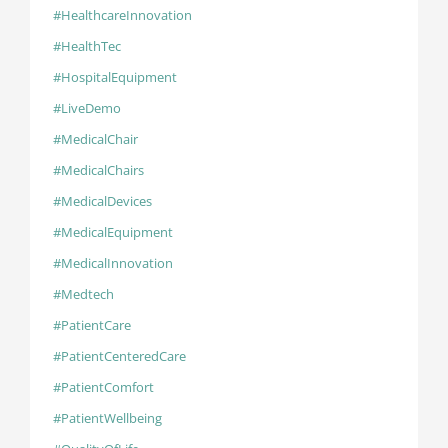
#HealthcareInnovation
#HealthTec
#HospitalEquipment
#LiveDemo
#MedicalChair
#MedicalChairs
#MedicalDevices
#MedicalEquipment
#MedicalInnovation
#Medtech
#PatientCare
#PatientCenteredCare
#PatientComfort
#PatientWellbeing