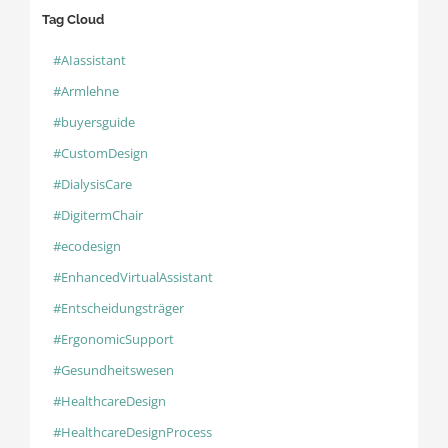
Tag Cloud
#AIassistant
#Armlehne
#buyersguide
#CustomDesign
#DialysisCare
#DigitermChair
#ecodesign
#EnhancedVirtualAssistant
#Entscheidungsträger
#ErgonomicSupport
#Gesundheitswesen
#HealthcareDesign
#HealthcareDesignProcess