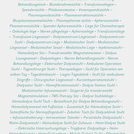
Behandlungstisch
–
Blutabnahmestühle
–
Transfusionsliegen
–
Spenderstühle
–
Phlebotomiesitze
–
Venenspendestühle
–
Plasmaspendestühle
–
Plasmaextraktionsstühle
–
Blutplasmasammelstühle
–
Plasmapherese stühle
–
Apheresestühle
–
Plasmatrennstühle
–
Spender-Apheresestühle
–
Liege für Chemotherapie
–
Onkologie liege
–
Nieren pflegeliege
–
Aphereseliege
–
Transfusionsliege
–
Transfusion Liegesessel
–
Dialysezentrum-Liegesessel
–
Dialysezentrum-
Stuhl
–
Dialysezentrum-Liege
–
Medizinischer Stuhl
–
Medizinischer
Liegesessel
–
Medizinischer Sessel
–
Medizinische Liege
–
Injektionsstuhl
–
Hämodialyse Sitz
–
Transkranieller Magnetstimulator
–
Dialyse
Loungesessel
–
Dialyseliegen
–
Nieren Behandlungsstuhl
–
Nieren
Behandlungsliege
–
Elektrischer Dialysestuhl
–
Ambulante Operation
Stuhl
–
Tageschirurgie Stuhl
–
Therapieliegen
–
Stuhl für Operation am
selben Tag
–
Tagesklinikstuhl
–
Liegen Tagesklinik
–
Stuhl für ambulante
Eingriffe
–
Chirurgischer Liegesessel
–
Kurzzeitoperationsstuhl
–
Dialysator Stuhl
–
Hämofiltrationsstuhl
–
Dialyse Station Stuhl
–
Medizinischer Infusionsstuhl
–
Sitzgerät für transkranielle
Magnetstimulation
–
TMS-Therapy Sitz
–
Dialyse Stuhlablage
–
Hämodialyse Stuhl Tisch
–
Beistelltisch für Dialyse Behandlungsstuhl
–
Hämodialysesessel mit Fußstütze
–
Zusatztisch für Hämodialyse Stuhl
–
Seitenfläche für Nierenpflegestuhl
–
Zubehör Tisch für Dialyseklinik Stuhl
–
Infusionshalterung
–
Intravenöser Ständer
–
Persönliche Dialysestuhl
–
Wohn-Dialysestuhl
–
Hämodialyse Stuhl für Zuhause
–
Heim-Dialyse Stuhl
–
Elektrische Untersuchungsliege
–
Tragbarer Dialyseliege
–
Heim-
Hämodialysesitz
–
Heim-Dialyseliege
–
Mobile Dialysis Stuhl
–
Pflegestühle