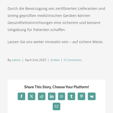
Durch die Bevorzugung von zertifizierten Lieferanten und
streng geprüften medizinischen Geräten können
Gesundheitseinrichtungen eine sicherere und bessere
Umgebung für Patienten schaffen.
Lassen Sie uns weiter innovativ sein
–
auf sichere Weise.
By
admin
|
April 2nd, 2025
|
Artikel
|
0 Comments
Share This Story, Choose Your Platform!
Facebook
X
Reddit
LinkedIn
WhatsApp
Tumblr
Pinterest
Vk
Email