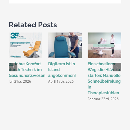
Related Posts
35 Jahre Komfort
Digiterm ist in
Ein schnellerer
H
durch Technik im
Island
Weg, die HLW zu
W
Gesundheitswesen
angekommen!
starten: Manuelle
a
Juli 21st, 2026
April 17th, 2026
Schnellbefreiung
T
in
S
Therapiestühlen
d
Februar 23rd, 2026
v
D
2