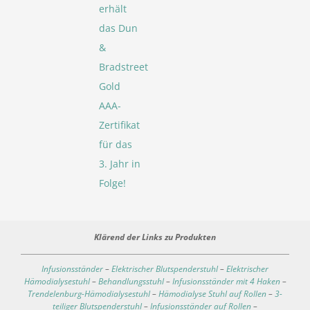
erhält
das Dun
&
Bradstreet
Gold
AAA-
Zertifikat
für das
3. Jahr in
Folge!
Klärend der Links zu Produkten
Infusionsständer
–
Elektrischer Blutspenderstuhl
–
Elektrischer
Hämodialysestuhl
–
Behandlungsstuhl
–
Infusionsständer mit 4 Haken
–
Trendelenburg-Hämodialysestuhl
–
Hämodialyse Stuhl auf Rollen
–
3-
teiliger Blutspenderstuhl
–
Infusionsständer auf Rollen
–