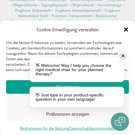
–
Pflegerollstühle
–
Tagespflegestuhl
–
Pflegerollstuhl
–
Variationsliege
–
Tragbarer Dialysestuhl
–
Tragbarer Hämodialysestuhl
–
Tragbarer
Hämodialyse Stuhl
–
Patienten-Transportstuhl
–
Medizinischer
Transportstuhl
–
Dialysestuhl-Spezifikationen
–
Hämodialysesessel auf
Rollen
–
Bester Liegesessel für Dialysepatienten
–
Bequeme Dialyse Stühle
Cookie-Einwilligung verwalten
–
Technische Daten des Dialysestuhls
–
Klinischer Pflegeliegesessel
–
Klinischer Pflegeliegestühle
–
Bluttransfusions Sessel
–
Um die besten Erlebnisse zu bieten, verwenden wir Technologien wie
Bluttransfusionsliege
–
Chemotherapie Stuhl
–
Blutspende Liege
–
Cookies, um Geräteinformationen zu speichern und/oder darauf
Infusions Liegesessel
–
Hämodialyse Patient Stuhl
–
Dialysepatienten
zuzugreifen. Wenn Sie diesen Technologien zustimmen, können wir
Stuhl
–
Multifunktionaler Stuhl
–
Dialyse-Behandlungsliege
–
✕
Daten wie das Surfverhalten oder eindeutige IDs auf dieser Website
Bluttransfusion Stuhl
–
Stuhl für Chemotherapie Patienten
–
verarbeiten. Die Nichteinwilligung oder der Widerruf der Einwilligung
Multifunktionsstuhl
–
Transfusions-Stuhl
–
Patienten-Stuhl
–
👋 Welcome! May I help you choose the
kann sich nachteilig auf bestimmte Merkmale und Funktionen auswirken.
right medical chair for your planned
Behandlungstisch
–
Elektrischer Behandlungstisch
–
Untersuchungsliege
therapy?
mit verstellbarer Rückenlehne
–
Mobile Untersuchungsliege
–
Behandlungstisch auf Rollen
–
Manueller Behandlungstisch
–
Dreiteiliger
Behandlungstisch
–
Behandlungstisch mit fester Höhe
–
Elektrischer
Akzeptieren
Hämodialysesessel
–
Tropfhalter
–
Blutentnahmestuhl
–
👋 Just type in your product-specific
Hämodialysesessel
–
Sessel für die Dialyse
–
EEG Stuhl
–
question in your own language!
Leugnen
Elektroenzephalographie Stuhl
–
Blutentnahmesessel
–
Onkologie Stühle
–
OnkologieStühle
–
Hämodialysesessel mit Fußstütze
–
Waschbarer
Hämodialysesessel
–
Teleskop-Infusionsständer
–
Hämodialysesessel mit
Präferenzen anzeigen
Waage
–
Infusionsständer für Bett
–
Behandlungsliegen
–
Anpassbare
medizinische Stühle
–
Dialysestuhlkissen
Bedingungen für die Nutzung
Datenschutzbestimmungen