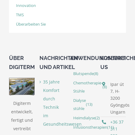
Innovation
TMS
Überarbeiten Sie
ÜBER
NACHRICHTEN
ANWENDUNGSBEREICH
KONTAKT
DIGITERM
UND ARTIKEL
US
Blutspende
(8)
35 Jahre
Chemotherapie-
Ipar út
(8)
Komfort
7, H-
Stühle
3200
durch
Dialyse
Digiterm
(13)
Gyöngyös
Technik
stühle
entwickelt,
Ungarn
im
Heimdialyse
(2)
fertigt und
+36 37
Gesundheitswesen
Infusionstherapien
(11)
vertreibt
311