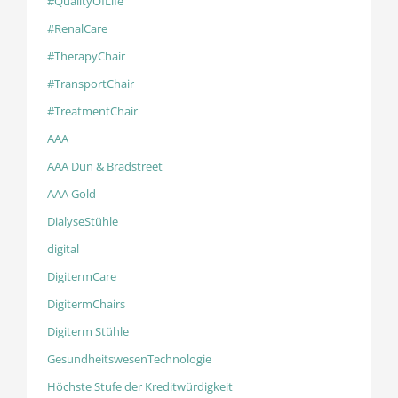
#QualityOfLife
#RenalCare
#TherapyChair
#TransportChair
#TreatmentChair
AAA
AAA Dun & Bradstreet
AAA Gold
DialyseStühle
digital
DigitermCare
DigitermChairs
Digiterm Stühle
GesundheitswesenTechnologie
Höchste Stufe der Kreditwürdigkeit