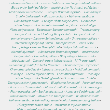
Höhenverstellbarer Blutspender Stuhl
–
Behandlungsstuhl auf Rollen
–
Blutspender Stuhl auf Rollen
–
medizinischer Nachttisch auf Rollen
–
Medizinische Beistelltische
–
3-teiliger Behandlungsstuhl
–
Hämodialyse
Stuhl
–
Dialysestuhl
–
Blutspende Stuhl
–
Höhenverstellbarer
Hämodialyse Stuhl
–
3-teiliger Hämodialyse Stuhl
–
Elektrischer
Behandlungsstuhl
–
Blutentnahmestuhl auf Rollen
–
Dreiteiliger
Hämodialysesessel
–
Elektrischer Blutentnahmestuhl
–
Trendelenburg-
Dialysestuhl
–
Trendelenburg-Dialysis Stuhl
–
Dialysestuhl mit
trendelemburg
–
Digiterm-Behandlungsstuhl
–
Untersuchungsliege
–
Untersuchungsliege auf Rollen
–
Therapiesessel
–
Praxis-Sessel
–
Therapieliege
–
Nieren TherapieStuhl
–
Dialyse Behandlungsstuhl
–
Nierendialysestuhl
–
Hämodialyse Behandlungsstuhl
–
medizinische
Dialyse-Stuhl
–
Hämodialyseliege
–
Dialyseliege
–
Nieren stuhl
–
Infusionsstuhl
–
Chemotherapie-Infusionsstuhl
–
IV-Therapiestuhl
–
Behandlungsstühle für Krebs-Patienten
–
Chemotherapie-Liegesessel
–
Chemotherapie-Sessel
–
Infusionstherapie Stuhl
–
Multifunktionsstuhl
Onkologie
–
Chemo-Infusionsstuhl
–
Chemotherapiestuhl
–
Onkologie-
Behandlungsstuhl
–
Onkologiestuhl
–
Plasmaaustausch Stuhl
–
Therapeutischer Apheresestuhl
–
Blutplasma Rennstuhl
–
Plasmapherese
–
Apherese
–
Therapiestuhl
–
Blutbestandteiltrennstuhl
–
Onkologieliegen
–
Plasmaspendestuhl
–
Blutfiltrationsstuhl
–
Apherese-Verfahrensstuhl
–
Plasmasammelstuhl
–
Intravenöse Therapiestühle
–
IV-Infusionsstühle
–
Höhenverstellbarer Hämodialysesessel
–
Infusionsbehandlung Stühle
–
Flüssigkeitstherapie Stühle
–
Intravenöse Infusionsstühle
–
Phlebotomiestühle
–
Venenpunktion Stühle
–
Trendelenburg-