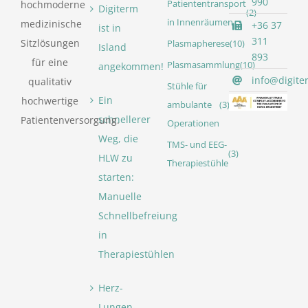
990
Patiententransport
hochmoderne
Digiterm
(2)
in Innenräumen
medizinische
+36 37
ist in
311
Sitzlösungen
Plasmapherese
(10)
Island
893
für eine
Plasmasammlung
(10)
angekommen!
info@digite
qualitativ
Stühle für
Ein
hochwertige
ambulante
(3)
schnellerer
Patientenversorgung.
Operationen
Weg, die
TMS- und EEG-
(3)
HLW zu
Therapiestühle
starten:
Manuelle
Schnellbefreiung
in
Therapiestühlen
Herz-
Lungen-