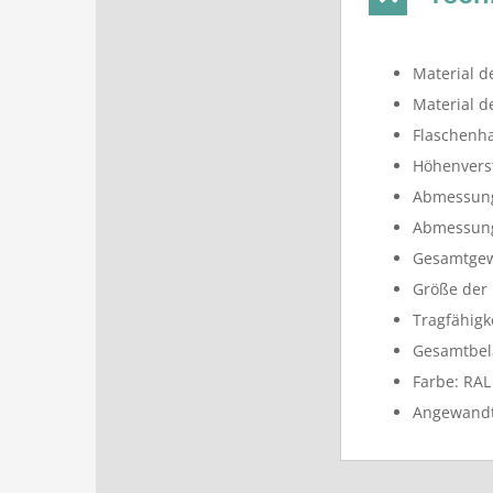
Material d
Material d
Flaschenha
Höhenverst
Abmessung
Abmessung
Gesamtgewi
Größe der 
Tragfähigk
Gesamtbela
Farbe: RAL
Angewandt