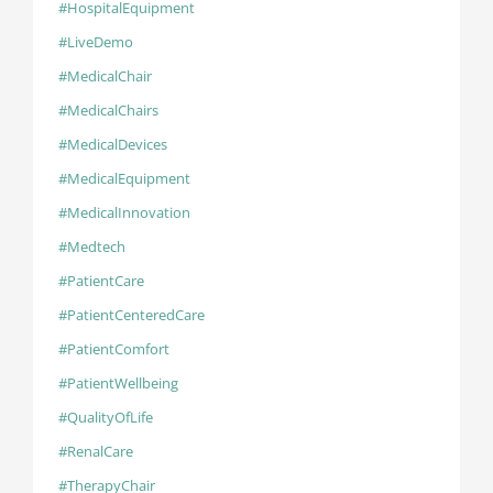
#HospitalEquipment
#LiveDemo
#MedicalChair
#MedicalChairs
#MedicalDevices
#MedicalEquipment
#MedicalInnovation
#Medtech
#PatientCare
#PatientCenteredCare
#PatientComfort
#PatientWellbeing
#QualityOfLife
#RenalCare
#TherapyChair