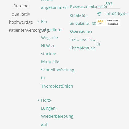
893
für eine
Plasmasammlung
(10)
angekommen!
info@digite
qualitativ
Stühle für
Ein
hochwertige
ambulante
(3)
schnellerer
Patientenversorgung.
Operationen
Weg, die
TMS- und EEG-
(3)
HLW zu
Therapiestühle
starten:
Manuelle
Schnellbefreiung
in
Therapiestühlen
Herz-
Lungen-
Wiederbelebung
auf