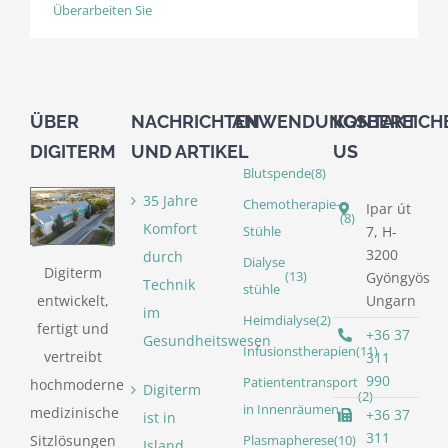
Überarbeiten Sie
ÜBER
NACHRICHTEN
ANWENDUNGSBEREICH
KONTAKT
DIGITERM
UND ARTIKEL
US
Blutspende
(8)
35 Jahre
Chemotherapie-
Ipar út
(8)
Komfort
7, H-
Stühle
3200
durch
Dialyse
Digiterm
(13)
Gyöngyös
Technik
stühle
entwickelt,
Ungarn
im
Heimdialyse
(2)
fertigt und
+36 37
Gesundheitswesen
Infusionstherapien
(11)
vertreibt
311
990
Patiententransport
hochmoderne
Digiterm
(2)
in Innenräumen
medizinische
+36 37
ist in
311
Sitzlösungen
Plasmapherese
(10)
Island