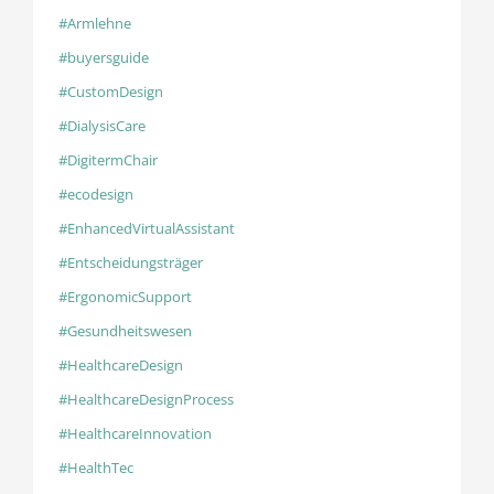
#Armlehne
#buyersguide
#CustomDesign
#DialysisCare
#DigitermChair
#ecodesign
#EnhancedVirtualAssistant
#Entscheidungsträger
#ErgonomicSupport
#Gesundheitswesen
#HealthcareDesign
#HealthcareDesignProcess
#HealthcareInnovation
#HealthTec