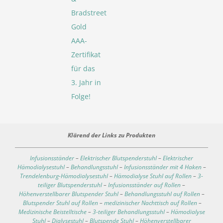
Bradstreet
Gold
AAA-
Zertifikat
für das
3. Jahr in
Folge!
Klärend der Links zu Produkten
Infusionsständer
–
Elektrischer Blutspenderstuhl
–
Elektrischer
Hämodialysestuhl
–
Behandlungsstuhl
–
Infusionsständer mit 4 Haken
–
Trendelenburg-Hämodialysestuhl
–
Hämodialyse Stuhl auf Rollen
–
3-
teiliger Blutspenderstuhl
–
Infusionsständer auf Rollen
–
Höhenverstellbarer Blutspender Stuhl
–
Behandlungsstuhl auf Rollen
–
Blutspender Stuhl auf Rollen
–
medizinischer Nachttisch auf Rollen
–
Medizinische Beistelltische
–
3-teiliger Behandlungsstuhl
–
Hämodialyse
Stuhl
–
Dialysestuhl
–
Blutspende Stuhl
–
Höhenverstellbarer