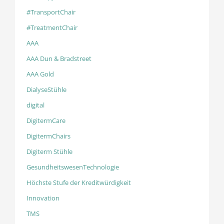
#TransportChair
#TreatmentChair
AAA
AAA Dun & Bradstreet
AAA Gold
DialyseStühle
digital
DigitermCare
DigitermChairs
Digiterm Stühle
GesundheitswesenTechnologie
Höchste Stufe der Kreditwürdigkeit
Innovation
TMS