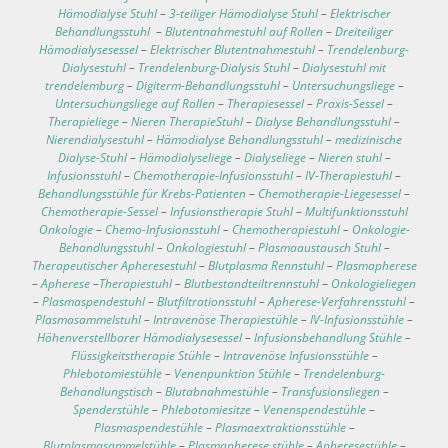
Hämodialyse Stuhl
–
3-teiliger Hämodialyse Stuhl
–
Elektrischer
Behandlungsstuhl
–
Blutentnahmestuhl auf Rollen
–
Dreiteiliger
Hämodialysesessel
–
Elektrischer Blutentnahmestuhl
–
Trendelenburg-
Dialysestuhl
–
Trendelenburg-Dialysis Stuhl
–
Dialysestuhl mit
trendelemburg
–
Digiterm-Behandlungsstuhl
–
Untersuchungsliege
–
Untersuchungsliege auf Rollen
–
Therapiesessel
–
Praxis-Sessel
–
Therapieliege
–
Nieren TherapieStuhl
–
Dialyse Behandlungsstuhl
–
Nierendialysestuhl
–
Hämodialyse Behandlungsstuhl
–
medizinische
Dialyse-Stuhl
–
Hämodialyseliege
–
Dialyseliege
–
Nieren stuhl
–
Infusionsstuhl
–
Chemotherapie-Infusionsstuhl
–
IV-Therapiestuhl
–
Behandlungsstühle für Krebs-Patienten
–
Chemotherapie-Liegesessel
–
Chemotherapie-Sessel
–
Infusionstherapie Stuhl
–
Multifunktionsstuhl
Onkologie
–
Chemo-Infusionsstuhl
–
Chemotherapiestuhl
–
Onkologie-
Behandlungsstuhl
–
Onkologiestuhl
–
Plasmaaustausch Stuhl
–
Therapeutischer Apheresestuhl
–
Blutplasma Rennstuhl
–
Plasmapherese
–
Apherese
–
Therapiestuhl
–
Blutbestandteiltrennstuhl
–
Onkologieliegen
–
Plasmaspendestuhl
–
Blutfiltrationsstuhl
–
Apherese-Verfahrensstuhl
–
Plasmasammelstuhl
–
Intravenöse Therapiestühle
–
IV-Infusionsstühle
–
Höhenverstellbarer Hämodialysesessel
–
Infusionsbehandlung Stühle
–
Flüssigkeitstherapie Stühle
–
Intravenöse Infusionsstühle
–
Phlebotomiestühle
–
Venenpunktion Stühle
–
Trendelenburg-
Behandlungstisch
–
Blutabnahmestühle
–
Transfusionsliegen
–
Spenderstühle
–
Phlebotomiesitze
–
Venenspendestühle
–
Plasmaspendestühle
–
Plasmaextraktionsstühle
–
Blutplasmasammelstühle
–
Plasmapherese stühle
–
Apheresestühle
–