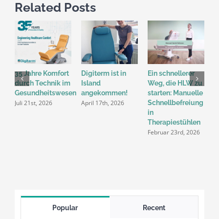
Related Posts
35 Jahre Komfort
Digiterm ist in
Ein schnellerer
H
durch Technik im
Island
Weg, die HLW zu
W
Gesundheitswesen
angekommen!
starten: Manuelle
a
Juli 21st, 2026
April 17th, 2026
Schnellbefreiung
T
in
S
Therapiestühlen
d
Februar 23rd, 2026
v
D
2
Popular
Recent