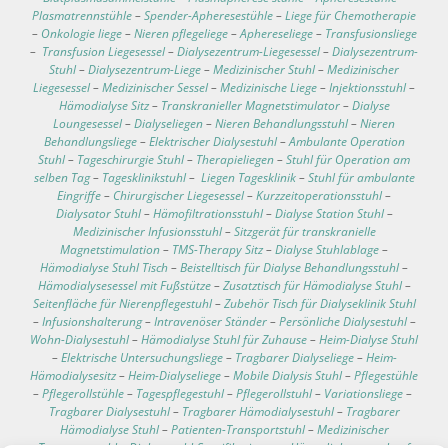
Plasmatrennstühle
–
Spender-Apheresestühle
–
Liege für Chemotherapie
–
Onkologie liege
–
Nieren pflegeliege
–
Aphereseliege
–
Transfusionsliege
–
Transfusion Liegesessel
–
Dialysezentrum-Liegesessel
–
Dialysezentrum-
Stuhl
–
Dialysezentrum-Liege
–
Medizinischer Stuhl
–
Medizinischer
Liegesessel
–
Medizinischer Sessel
–
Medizinische Liege
–
Injektionsstuhl
–
Hämodialyse Sitz
–
Transkranieller Magnetstimulator
–
Dialyse
Loungesessel
–
Dialyseliegen
–
Nieren Behandlungsstuhl
–
Nieren
Behandlungsliege
–
Elektrischer Dialysestuhl
–
Ambulante Operation
Stuhl
–
Tageschirurgie Stuhl
–
Therapieliegen
–
Stuhl für Operation am
selben Tag
–
Tagesklinikstuhl
–
Liegen Tagesklinik
–
Stuhl für ambulante
Eingriffe
–
Chirurgischer Liegesessel
–
Kurzzeitoperationsstuhl
–
Dialysator Stuhl
–
Hämofiltrationsstuhl
–
Dialyse Station Stuhl
–
Medizinischer Infusionsstuhl
–
Sitzgerät für transkranielle
Magnetstimulation
–
TMS-Therapy Sitz
–
Dialyse Stuhlablage
–
Hämodialyse Stuhl Tisch
–
Beistelltisch für Dialyse Behandlungsstuhl
–
Hämodialysesessel mit Fußstütze
–
Zusatztisch für Hämodialyse Stuhl
–
Seitenfläche für Nierenpflegestuhl
–
Zubehör Tisch für Dialyseklinik Stuhl
–
Infusionshalterung
–
Intravenöser Ständer
–
Persönliche Dialysestuhl
–
Wohn-Dialysestuhl
–
Hämodialyse Stuhl für Zuhause
–
Heim-Dialyse Stuhl
–
Elektrische Untersuchungsliege
–
Tragbarer Dialyseliege
–
Heim-
Hämodialysesitz
–
Heim-Dialyseliege
–
Mobile Dialysis Stuhl
–
Pflegestühle
–
Pflegerollstühle
–
Tagespflegestuhl
–
Pflegerollstuhl
–
Variationsliege
–
Tragbarer Dialysestuhl
–
Tragbarer Hämodialysestuhl
–
Tragbarer
Hämodialyse Stuhl
–
Patienten-Transportstuhl
–
Medizinischer
Transportstuhl
–
Dialysestuhl-Spezifikationen
–
Hämodialysesessel auf