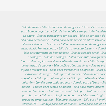
Palo de suero
–
Silla de donación de sangre eléctrica
–
Sillón para 
para bomba de jeringa
–
Silla de hemodiálisis con posición Trende
en altura
–
Silla de tratamiento con ruedas
–
Silla de donación de
Silla para hemodiálisis
–
Sillón para hemodiálisis de altura variable
Silla de extracción de sangre
–
Sillón para extracción de sangre c
hemodiálisis Trendelenburg
–
Silla de tratamiento Digiterm
–
Camill
Silla de tratamiento de hemodiálisis
–
Silla de cuidado renal
–
Sil
oncológico
–
Silla de oncología
–
Sillón reclinable para quimio
intercambio de plasma
–
Silla de aféresis terapéutica
–
Silla de sep
de donación de plasma
–
Silla de filtración sanguínea
–
Silla de pr
infusión intravenosa
–
Sillas para tratamiento de infusión
–
Sillas 
extracción de sangre
–
Sillas para donantes
–
Sillón de reconoc
sanguíneo
–
Sillas para plasmaféresis
–
Sillas para aféresis
–
Sillas
infusión
–
Camilla para cuidado renal
–
Camilla para aféresis
–
Si
diálisis
–
Camilla para centro de diálisis
–
Silla para centro médico
Sillón reclinable para tratamiento renal
–
Silla para tratamiento re
para hospital
–
Silla para cirugía ambulatoria
–
Silla para cirugía 
cirugía de corta estancia
–
Silla para dializador
–
Silla para hemofi
terapia EMT
–
Bandeja para silla de diálisis
–
Mesa para silla de he