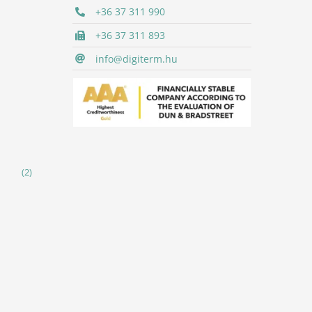
+36 37 311 990
+36 37 311 893
info@digiterm.hu
(2)