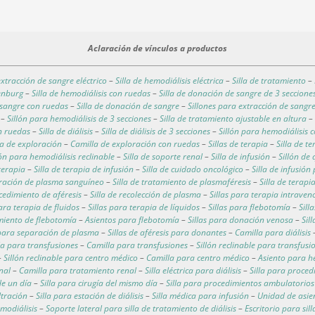
Aclaración de vínculos a productos
extracción de sangre eléctrico
–
Silla de hemodiálisis eléctrica
–
Silla de tratamiento
–
lenburg
–
Silla de hemodiálisis con ruedas
–
Silla de donación de sangre de 3 seccione
 sangre con ruedas
–
Silla de donación de sangre
–
Sillones para extracción de sangr
–
Sillón para hemodiálisis de 3 secciones
–
Silla de tratamiento ajustable en altura
on ruedas
–
Silla de diálisis
–
Silla de diálisis de 3 secciones
–
Sillón para hemodiálisis 
a de exploración
–
Camilla de exploración con ruedas
–
Sillas de terapia
–
Silla de t
lón para hemodiálisis reclinable
–
Silla de soporte renal
–
Silla de infusión
–
Sillón de
terapia
–
Silla de terapia de infusión
–
Silla de cuidado oncológico
–
Silla de infusió
aración de plasma sanguíneo
–
Silla de tratamiento de plasmaféresis
–
Silla de terapi
ocedimiento de aféresis
–
Silla de recolección de plasma
–
Sillas para terapia intraven
para terapia de fluidos
–
Sillas para terapia de líquidos
–
Sillas para flebotomía
–
Sill
imiento de flebotomía
–
Asientos para flebotomía
–
Sillas para donación venosa
–
Sil
 para separación de plasma
–
Sillas de aféresis para donantes
–
Camilla para diálisis
lla para transfusiones
–
Camilla para transfusiones
–
Sillón reclinable para transfusi
–
Sillón reclinable para centro médico
–
Camilla para centro médico
–
Asiento para h
nal
–
Camilla para tratamiento renal
–
Silla eléctrica para diálisis
–
Silla para proce
de un día
–
Silla para cirugía del mismo día
–
Silla para procedimientos ambulatorios
ltración
–
Silla para estación de diálisis
–
Silla médica para infusión
–
Unidad de asie
modiálisis
–
Soporte lateral para silla de tratamiento de diálisis
–
Escritorio para sill