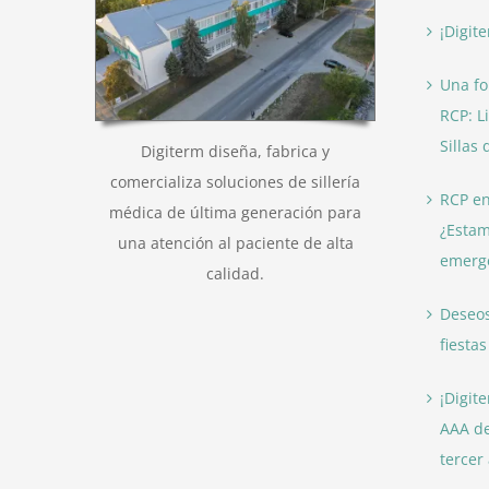
¡Digit
Una fo
RCP: L
Sillas
Digiterm diseña, fabrica y
comercializa soluciones de sillería
RCP en
médica de última generación para
¿Estam
una atención al paciente de alta
emerg
calidad.
Deseos
fiesta
¡Digit
AAA de
tercer