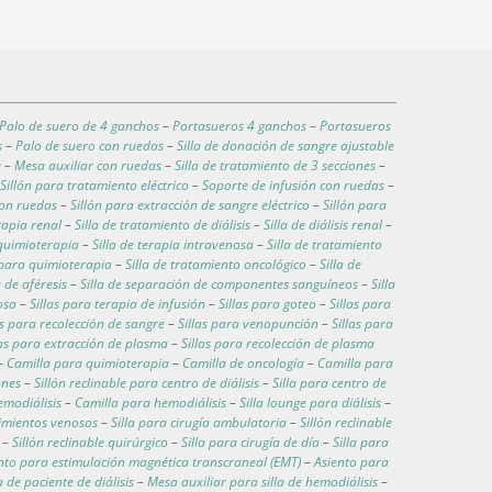
Palo de suero de 4 ganchos
–
Portasueros 4 ganchos
–
Portasueros
s
–
Palo de suero con ruedas
–
Silla de donación de sangre ajustable
e
–
Mesa auxiliar con ruedas
–
Silla de tratamiento de 3 secciones
–
–
Sillón para tratamiento eléctrico
–
Soporte de infusión con ruedas
–
con ruedas
–
Sillón para extracción de sangre eléctrico
–
Sillón para
erapia renal
–
Silla de tratamiento de diálisis
–
Silla de diálisis renal
–
 quimioterapia
–
Silla de terapia intravenosa
–
Silla de tratamiento
n para quimioterapia
–
Silla de tratamiento oncológico
–
Silla de
a de aféresis
–
Silla de separación de componentes sanguíneos
–
Silla
osa
–
Sillas para terapia de infusión
–
Sillas para goteo
–
Sillas para
as para recolección de sangre
–
Sillas para venopunción
–
Sillas para
las para extracción de plasma
–
Sillas para recolección de plasma
–
Camilla para quimioterapia
–
Camilla de oncología
–
Camilla para
ones
–
Sillón reclinable para centro de diálisis
–
Silla para centro de
emodiálisis
–
Camilla para hemodiálisis
–
Silla lounge para diálisis
–
dimientos venosos
–
Silla para cirugía ambulatoria
–
Sillón reclinable
–
Sillón reclinable quirúrgico
–
Silla para cirugía de día
–
Silla para
nto para estimulación magnética transcraneal (EMT)
–
Asiento para
a de paciente de diálisis
–
Mesa auxiliar para silla de hemodiálisis
–