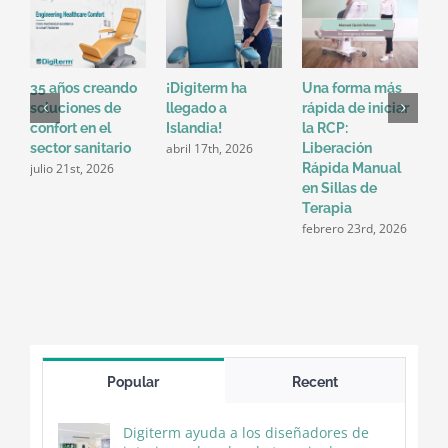
35 años creando
¡Digiterm ha
Una forma más
R
soluciones de
llegado a
rápida de iniciar
d
confort en el
Islandia!
la RCP:
¿
abril 17th, 2026
sector sanitario
Liberación
p
julio 21st, 2026
Rápida Manual
e
en Sillas de
e
d
Terapia
2
febrero 23rd, 2026
Popular
Recent
Digiterm ayuda a los diseñadores de