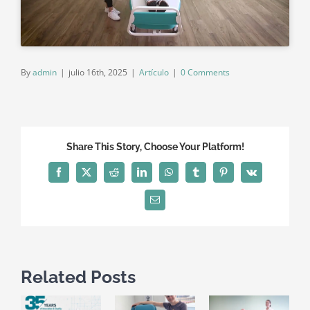
By
admin
|
julio 16th, 2025
|
Artículo
|
0 Comments
Share This Story, Choose Your Platform!
Facebook
X
Reddit
LinkedIn
WhatsApp
Tumblr
Pinterest
Vk
Email
Related Posts