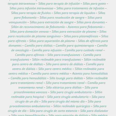
terapia intravenosa
–
Sillas para terapia de infusión
–
Sillas para goteo
–
Sillas para infusión intravenosa
–
Sillas para tratamiento de infusión
–
Sillas para terapia de fluidos
–
Sillas para terapia de líquidos
–
Sillas
para flebotomía
–
Sillas para recolección de sangre
–
Sillas para
venopunción
–
Sillas para extracción de sangre
–
Sillas para donantes
–
Sillón de reconocimiento de flebotomía
–
Asientos para flebotomía
–
Sillas para donación venosa
–
Sillas para extracción de plasma
–
Sillas
para recolección de plasma sanguíneo
–
Sillas para plasmaféresis
–
Sillas
para aféresis
–
Sillas para separación de plasma
–
Sillas de aféresis para
donantes
–
Camilla para diálisis
–
Camilla para quimioterapia
–
Camilla
de oncología
–
Camilla para infusión
–
Camilla para cuidado renal
–
Camilla para aféresis
–
Silla para transfusiones
–
Camilla para
transfusiones
–
Sillón reclinable para transfusiones
–
Sillón reclinable
para centro de diálisis
–
Silla para centro de diálisis
–
Camilla para
centro de diálisis
–
Silla para centro médico
–
Sillón reclinable para
centro médico
–
Camilla para centro médico
–
Asiento para hemodiálisis
–
Camilla para hemodiálisis
–
Silla lounge para diálisis
–
Sillón reclinable
para tratamiento renal
–
Silla para tratamiento renal
–
Camilla para
tratamiento renal
–
Silla eléctrica para diálisis
–
Silla para
procedimientos venosos
–
Silla para cirugía ambulatoria
–
Sillón
reclinable para hospital
–
Silla para cirugía ambulatoria
–
Silla para
cirugía de un día
–
Silla para cirugía del mismo día
–
Silla para
procedimientos ambulatorios
–
Sillón reclinable quirúrgico
–
Silla para
cirugía de día
–
Silla para cirugía de corta estancia
–
Silla para dializador
–
Silla para hemofiltración
–
Silla para estación de diálisis
–
Silla médica