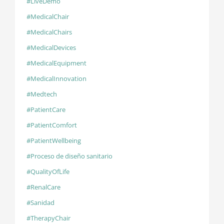
#LiveDemo
#MedicalChair
#MedicalChairs
#MedicalDevices
#MedicalEquipment
#MedicalInnovation
#Medtech
#PatientCare
#PatientComfort
#PatientWellbeing
#Proceso de diseño sanitario
#QualityOfLife
#RenalCare
#Sanidad
#TherapyChair