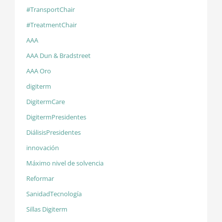
#TransportChair
#TreatmentChair
AAA
AAA Dun & Bradstreet
AAA Oro
digiterm
DigitermCare
DigitermPresidentes
DiálisisPresidentes
innovación
Máximo nivel de solvencia
Reformar
SanidadTecnología
Sillas Digiterm