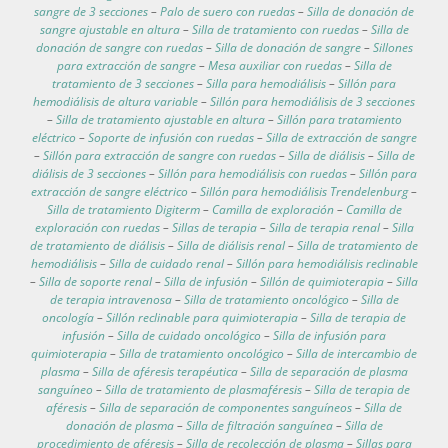
sangre de 3 secciones
–
Palo de suero con ruedas
–
Silla de donación de
sangre ajustable en altura
–
Silla de tratamiento con ruedas
–
Silla de
donación de sangre con ruedas
–
Silla de donación de sangre
–
Sillones
para extracción de sangre
–
Mesa auxiliar con ruedas
–
Silla de
tratamiento de 3 secciones
–
Silla para hemodiálisis
–
Sillón para
hemodiálisis de altura variable
–
Sillón para hemodiálisis de 3 secciones
–
Silla de tratamiento ajustable en altura
–
Sillón para tratamiento
eléctrico
–
Soporte de infusión con ruedas
–
Silla de extracción de sangre
–
Sillón para extracción de sangre con ruedas
–
Silla de diálisis
–
Silla de
diálisis de 3 secciones
–
Sillón para hemodiálisis con ruedas
–
Sillón para
extracción de sangre eléctrico
–
Sillón para hemodiálisis Trendelenburg
–
Silla de tratamiento Digiterm
–
Camilla de exploración
–
Camilla de
exploración con ruedas
–
Sillas de terapia
–
Silla de terapia renal
–
Silla
de tratamiento de diálisis
–
Silla de diálisis renal
–
Silla de tratamiento de
hemodiálisis
–
Silla de cuidado renal
–
Sillón para hemodiálisis reclinable
–
Silla de soporte renal
–
Silla de infusión
–
Sillón de quimioterapia
–
Silla
de terapia intravenosa
–
Silla de tratamiento oncológico
–
Silla de
oncología
–
Sillón reclinable para quimioterapia
–
Silla de terapia de
infusión
–
Silla de cuidado oncológico
–
Silla de infusión para
quimioterapia
–
Silla de tratamiento oncológico
–
Silla de intercambio de
plasma
–
Silla de aféresis terapéutica
–
Silla de separación de plasma
sanguíneo
–
Silla de tratamiento de plasmaféresis
–
Silla de terapia de
aféresis
–
Silla de separación de componentes sanguíneos
–
Silla de
donación de plasma
–
Silla de filtración sanguínea
–
Silla de
procedimiento de aféresis
–
Silla de recolección de plasma
–
Sillas para