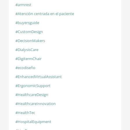
#armrest
#Atención centrada en el paciente
#buyersguide
#CustomDesign
#DecisionMakers
#DialysisCare
#DigitermChair
#ecodiseño
#EnhancedVirtualAssistant
#ErgonomicSupport
#HealthcareDesign
#HealthcareInnovation
#HealthTec
#HospitalEquipment