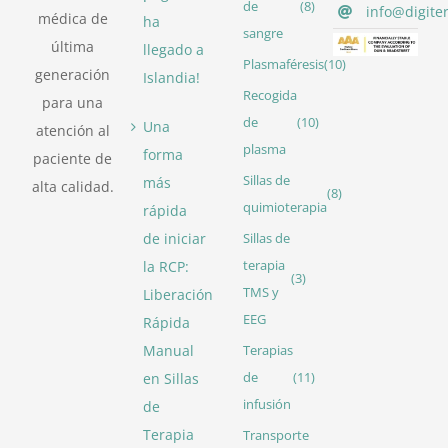
de
(8)
info@digite
médica de
ha
sangre
última
llegado a
Plasmaféresis
(10)
generación
Islandia!
Recogida
para una
de
(10)
Una
atención al
plasma
forma
paciente de
Sillas de
más
alta calidad.
(8)
quimioterapia
rápida
de iniciar
Sillas de
la RCP:
terapia
(3)
TMS y
Liberación
EEG
Rápida
Manual
Terapias
en Sillas
de
(11)
infusión
de
Terapia
Transporte