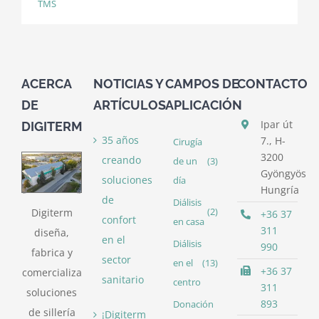
TMS
ACERCA
NOTICIAS Y
CAMPOS DE
CONTACTO
DE
ARTÍCULOS
APLICACIÓN
Ipar út
DIGITERM
35 años
7., H-
Cirugía
3200
creando
de un
(3)
Gyöngyös
soluciones
día
Hungría
de
Diálisis
Digiterm
(2)
+36 37
confort
en casa
311
diseña,
en el
Diálisis
990
fabrica y
sector
en el
(13)
+36 37
comercializa
sanitario
centro
311
soluciones
893
Donación
de sillería
¡Digiterm