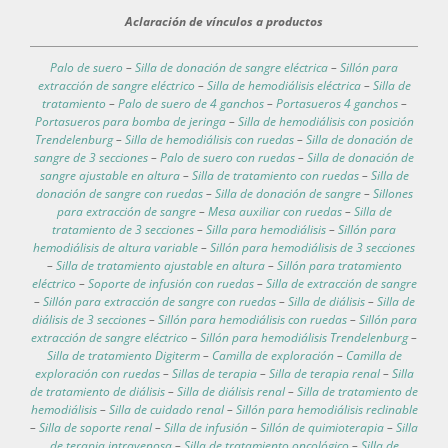
Aclaración de vínculos a productos
Palo de suero
–
Silla de donación de sangre eléctrica
–
Sillón para
extracción de sangre eléctrico
–
Silla de hemodiálisis eléctrica
–
Silla de
tratamiento
–
Palo de suero de 4 ganchos
–
Portasueros 4 ganchos
–
Portasueros para bomba de jeringa
–
Silla de hemodiálisis con posición
Trendelenburg
–
Silla de hemodiálisis con ruedas
–
Silla de donación de
sangre de 3 secciones
–
Palo de suero con ruedas
–
Silla de donación de
sangre ajustable en altura
–
Silla de tratamiento con ruedas
–
Silla de
donación de sangre con ruedas
–
Silla de donación de sangre
–
Sillones
para extracción de sangre
–
Mesa auxiliar con ruedas
–
Silla de
tratamiento de 3 secciones
–
Silla para hemodiálisis
–
Sillón para
hemodiálisis de altura variable
–
Sillón para hemodiálisis de 3 secciones
–
Silla de tratamiento ajustable en altura
–
Sillón para tratamiento
eléctrico
–
Soporte de infusión con ruedas
–
Silla de extracción de sangre
–
Sillón para extracción de sangre con ruedas
–
Silla de diálisis
–
Silla de
diálisis de 3 secciones
–
Sillón para hemodiálisis con ruedas
–
Sillón para
extracción de sangre eléctrico
–
Sillón para hemodiálisis Trendelenburg
–
Silla de tratamiento Digiterm
–
Camilla de exploración
–
Camilla de
exploración con ruedas
–
Sillas de terapia
–
Silla de terapia renal
–
Silla
de tratamiento de diálisis
–
Silla de diálisis renal
–
Silla de tratamiento de
hemodiálisis
–
Silla de cuidado renal
–
Sillón para hemodiálisis reclinable
–
Silla de soporte renal
–
Silla de infusión
–
Sillón de quimioterapia
–
Silla
de terapia intravenosa
–
Silla de tratamiento oncológico
–
Silla de