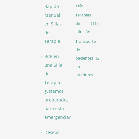
EEG
Rápida
Manual
Terapias
en Sillas
de
(11)
infusión
de
Terapia
Transporte
de
RCP en
pacientes
(2)
una Silla
en
de
interiores
Terapia:
¿Estamos
preparados
para esta
emergencia?
Deseos