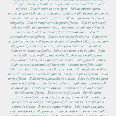
oncología
–
Sillón reclinable para quimioterapia
–
Silla de terapia de
infusión
–
Silla de cuidado oncológico
–
Silla de infusión para
quimioterapia
–
Silla de tratamiento oncológico
–
Silla de intercambio de
plasma
–
Silla de aféresis terapéutica
–
Silla de separación de plasma
sanguíneo
–
Silla de tratamiento de plasmaféresis
–
Silla de terapia de
aféresis
–
Silla de separación de componentes sanguíneos
–
Silla de
donación de plasma
–
Silla de filtración sanguínea
–
Silla de
procedimiento de aféresis
–
Silla de recolección de plasma
–
Sillas para
terapia intravenosa
–
Sillas para terapia de infusión
–
Sillas para goteo
–
Sillas para infusión intravenosa
–
Sillas para tratamiento de infusión
–
Sillas para terapia de fluidos
–
Sillas para terapia de líquidos
–
Sillas
para flebotomía
–
Sillas para recolección de sangre
–
Sillas para
venopunción
–
Sillas para extracción de sangre
–
Sillas para donantes
–
Sillón de reconocimiento de flebotomía
–
Asientos para flebotomía
–
Sillas para donación venosa
–
Sillas para extracción de plasma
–
Sillas
para recolección de plasma sanguíneo
–
Sillas para plasmaféresis
–
Sillas
para aféresis
–
Sillas para separación de plasma
–
Sillas de aféresis para
donantes
–
Camilla para diálisis
–
Camilla para quimioterapia
–
Camilla
de oncología
–
Camilla para infusión
–
Camilla para cuidado renal
–
Camilla para aféresis
–
Silla para transfusiones
–
Camilla para
transfusiones
–
Sillón reclinable para transfusiones
–
Sillón reclinable
para centro de diálisis
–
Silla para centro de diálisis
–
Camilla para
centro de diálisis
–
Silla para centro médico
–
Sillón reclinable para
centro médico
–
Camilla para centro médico
–
Asiento para hemodiálisis
–
Camilla para hemodiálisis
–
Silla lounge para diálisis
–
Sillón reclinable