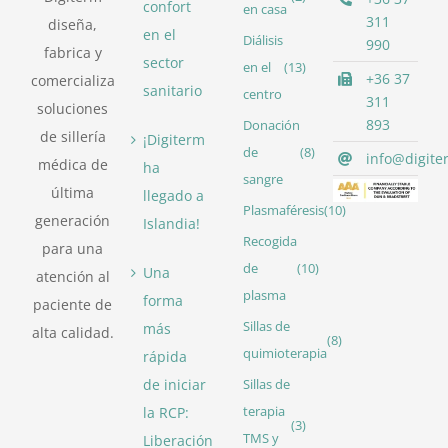
confort
en casa
311
diseña,
en el
Diálisis
990
fabrica y
sector
en el
(13)
+36 37
comercializa
sanitario
centro
311
soluciones
893
Donación
de sillería
¡Digiterm
de
(8)
info@digite
médica de
ha
sangre
última
llegado a
Plasmaféresis
(10)
generación
Islandia!
Recogida
para una
de
(10)
Una
atención al
plasma
forma
paciente de
Sillas de
más
alta calidad.
(8)
quimioterapia
rápida
de iniciar
Sillas de
la RCP:
terapia
(3)
TMS y
Liberación