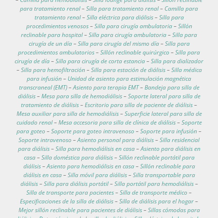
para tratamiento renal
–
Silla para tratamiento renal
–
Camilla para
tratamiento renal
–
Silla eléctrica para diálisis
–
Silla para
procedimientos venosos
–
Silla para cirugía ambulatoria
–
Sillón
reclinable para hospital
–
Silla para cirugía ambulatoria
–
Silla para
cirugía de un día
–
Silla para cirugía del mismo día
–
Silla para
procedimientos ambulatorios
–
Sillón reclinable quirúrgico
–
Silla para
cirugía de día
–
Silla para cirugía de corta estancia
–
Silla para dializador
–
Silla para hemofiltración
–
Silla para estación de diálisis
–
Silla médica
para infusión
–
Unidad de asiento para estimulación magnética
transcraneal (EMT)
–
Asiento para terapia EMT
–
Bandeja para silla de
diálisis
–
Mesa para silla de hemodiálisis
–
Soporte lateral para silla de
tratamiento de diálisis
–
Escritorio para silla de paciente de diálisis
–
Mesa auxiliar para silla de hemodiálisis
–
Superficie lateral para silla de
cuidado renal
–
Mesa accesoria para silla de clínica de diálisis
–
Soporte
para goteo
–
Soporte para goteo intravenoso
–
Soporte para infusión
–
Soporte intravenoso
–
Asiento personal para diálisis
–
Silla residencial
para diálisis
–
Silla para hemodiálisis en casa
–
Asiento para diálisis en
casa
–
Silla doméstica para diálisis
–
Sillón reclinable portátil para
diálisis
–
Asiento para hemodiálisis en casa
–
Sillón reclinable para
diálisis en casa
–
Silla móvil para diálisis
–
Silla transportable para
diálisis
–
Silla para diálisis portátil
–
Silla portátil para hemodiálisis
–
Silla de transporte para pacientes
–
Silla de transporte médico
–
Especificaciones de la silla de diálisis
–
Silla de diálisis para el hogar
–
Mejor sillón reclinable para pacientes de diálisis
–
Sillas cómodas para