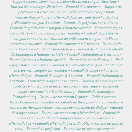
Support de perfusion
–
Fauteuil de prélèvement sanguin électrique
–
Fauteuil d’hémodialyse électrique
–
Fauteuil de traitement
–
Support de
perfusion à 4 crochets
–
Fauteuil d’hémodialyse avec position
Trendelenburg
–
Fauteuil d’hémodialyse sur roulettes
–
Fauteuil de
prélèvement sanguin 3 sections
–
Support de perfusion sur roulettes
–
Fauteuil de prélèvement sanguin à hauteur variable
–
Fauteuil de repos
sur roulettes
–
Fauteuil de soins sur roulettes
–
Fauteuil de prélèvement
sanguin sur roulettes
–
Fauteuil de prélèvement sanguin
–
Table de
chevet sur roulettes
–
Fauteuil de traitement à 3 sections
–
Fauteuils de
soins 3 sections
–
Fauteuil d’hémodialyse
–
Fauteuil de dialyse
–
Fauteuils
d’hémodialyse à hauteur variable
–
Fauteuil d’hémodialyse 3 sections
–
Fauteuil de soins à hauteur variable
–
Fauteuil de soins électrique
–
Pied
à perfusion sur roulettes
–
Fauteuil de prélèvement sanguin
–
Fauteuil de
prélèvement sanguin sur roulettes
–
Fauteuil de dialyse
–
Fauteuils
d’hémodialyse
–
Fauteuil de dialyse à 3 sections
–
Fauteuil d’hémodialyse
3 sections
–
Fauteuil de dialyse sur roulettes
–
Fauteuil d’hémodialyse sur
roulettes
–
Fauteuil de prélèvement sanguin électrique
–
Fauteuil de
dialyse avec position Trendelenburg
–
Fauteuil d’hémodialyse
Trendelenburg
–
Fauteuil de traitement Digiterm
–
Table d’examen
–
Table d’examen sur roulettes
–
Fauteuils de thérapie
–
Fauteuil médical
–
Fauteuil de thérapie rénale
–
Fauteuil de traitement de dialyse
–
Fauteuil
de dialyse rénale
–
Fauteuil de traitement d’hémodialyse
–
Fauteuil de
soins rénaux
–
Fauteuil de dialyse rénale
–
Fauteuil inclinable
d’hémodialyse
–
Fauteuils d’hémodialyse inclinables
–
Fauteuil de soutien
rénal
–
Fauteuil de perfusion
–
Fauteuil de prélèvement sanguin
–