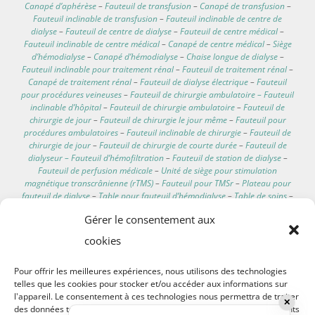
Canapé d’aphérèse
–
Fauteuil de transfusion
–
Canapé de transfusion
–
Fauteuil inclinable de transfusion
–
Fauteuil inclinable de centre de
dialyse
–
Fauteuil de centre de dialyse
–
Fauteuil de centre médical
–
Fauteuil inclinable de centre médical
–
Canapé de centre médical
–
Siège
d’hémodialyse
–
Canapé d’hémodialyse
–
Chaise longue de dialyse
–
Fauteuil inclinable pour traitement rénal
–
Fauteuil de traitement rénal
–
Canapé de traitement rénal
–
Fauteuil de dialyse électrique
–
Fauteuil
pour procédures veineuses
–
Fauteuil de chirurgie ambulatoire – Fauteuil
inclinable d’hôpital
–
Fauteuil de chirurgie ambulatoire
–
Fauteuil de
chirurgie de jour
–
Fauteuil de chirurgie le jour même
–
Fauteuil pour
procédures ambulatoires
–
Fauteuil inclinable de chirurgie
–
Fauteuil de
chirurgie de jour
–
Fauteuil de chirurgie de courte durée
–
Fauteuil de
dialyseur – Fauteuil d’hémofiltration
–
Fauteuil de station de dialyse
–
Fauteuil de perfusion médicale
–
Unité de siège pour stimulation
magnétique transcrânienne (rTMS)
–
Fauteuil pour TMSr
–
Plateau pour
fauteuil de dialyse
–
Table pour fauteuil d’hémodialyse
–
Table de soins
–
Support latéral pour fauteuil de traitement de dialyse
–
Mobiliers de
Gérer le consentement aux
soins pour services de dialyse
–
Table auxiliaire pour fauteuil
d’hémodialyse
–
Table accessoire pour fauteuil de clinique de dialyse
–
cookies
Porte-serum
–
Support pour perfusion IV
–
Porte-perfusion
–
Support de
perfusion
–
Support intraveineux
–
Siège personnel pour dialyse
–
Pour offrir les meilleures expériences, nous utilisons des technologies
Fauteuil de dialyse résidentiel
–
Fauteuil d’hémodialyse à domicile
–
Siège
telles que les cookies pour stocker et/ou accéder aux informations sur
de dialyse à domicile
–
Fauteuil inclinable de dialyse portable
–
Siège
l'appareil. Le consentement à ces technologies nous permettra de traiter
d’hémodialyse à domicile
–
Fauteuil inclinable pour dialyse à domicile
–
✕
des données telles que le comportement de navigation ou les identifiants
Fauteuil de dialyse mobile
–
Fauteuil de dialyse transportable
–
Fauteuil