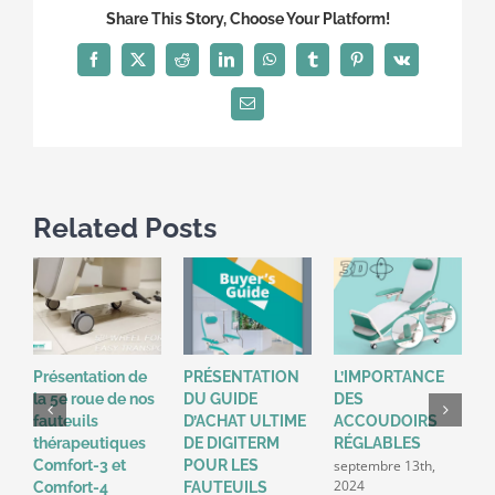
Share This Story, Choose Your Platform!
Facebook
X
Reddit
LinkedIn
WhatsApp
Tumblr
Pinterest
Vk
Email
Related Posts
Présentation de
PRÉSENTATION
L’IMPORTANCE
I
la 5e roue de nos
DU GUIDE
DES
D
fauteuils
D’ACHAT ULTIME
ACCOUDOIRS
D
thérapeutiques
DE DIGITERM
RÉGLABLES
L
septembre 13th,
Comfort-3 et
POUR LES
!
2024
j
Comfort-4
FAUTEUILS