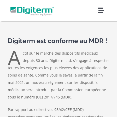
Skip
to
Toggl
content
Naviga
À propos de Digiterm
Digiterm est conforme au MDR !
Produits et solutions
A
ctif sur le marché des dispositifs médicaux
Soutien et services
depuis 30 ans, Digiterm Ltd. s’engage à respecter
toutes les exigences les plus élevées des applications de
soins de santé. Comme vous le savez, à partir de la fin
Qualité et sécurité
mai 2021, un nouveau règlement sur les dispositifs
médicaux sera introduit par la Commission européenne
Fabrication en sous-traitance
sous le numéro (UE) 2017/745 (MDR).
Par rapport aux directives 93/42/CEE (MDD)
Nouvelles et articles
précédemment appliquées, ce règlement contient des