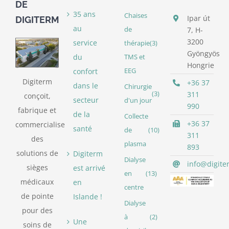
DE
35 ans
Chaises
Ipar út
DIGITERM
au
de
7, H-
3200
service
thérapie
(3)
Gyöngyös
du
TMS et
Hongrie
confort
EEG
Digiterm
+36 37
dans le
Chirurgie
(3)
311
conçoit,
secteur
d'un jour
990
fabrique et
de la
Collecte
+36 37
commercialise
santé
de
(10)
311
des
plasma
893
solutions de
Digiterm
Dialyse
info@digite
sièges
est arrivé
en
(13)
médicaux
en
centre
de pointe
Islande !
Dialyse
pour des
à
(2)
Une
soins de