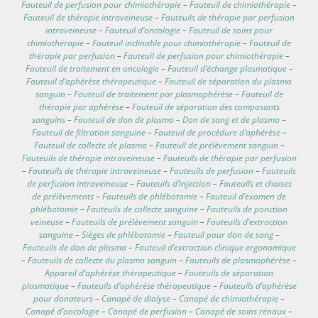
Fauteuil de perfusion pour chimiothérapie
–
Fauteuil de chimiothérapie
–
Fauteuil de thérapie intraveineuse
–
Fauteuils de thérapie par perfusion
intraveineuse
–
Fauteuil d’oncologie
–
Fauteuil de soins pour
chimiothérapie
–
Fauteuil inclinable pour chimiothérapie
–
Fauteuil de
thérapie par perfusion
–
Fauteuil de perfusion pour chimiothérapie
–
Fauteuil de traitement en oncologie
–
Fauteuil d’échange plasmatique
–
Fauteuil d’aphérèse thérapeutique
–
Fauteuil de séparation du plasma
sanguin
–
Fauteuil de traitement par plasmaphérèse
–
Fauteuil de
thérapie par aphérèse
–
Fauteuil de séparation des composants
sanguins
–
Fauteuil de don de plasma
–
Don de sang et de plasma
–
Fauteuil de filtration sanguine
–
Fauteuil de procédure d’aphérèse
–
Fauteuil de collecte de plasma
–
Fauteuil de prélèvement sanguin
–
Fauteuils de thérapie intraveineuse
–
Fauteuils de thérapie par perfusion
–
Fauteuils de thérapie intraveineuse
–
Fauteuils de perfusion
–
Fauteuils
de perfusion intraveineuse
–
Fauteuils d’injection
–
Fauteuils et chaises
de prélèvements
–
Fauteuils de phlébotomie
–
Fauteuil d’examen de
phlébotomie
–
Fauteuils de collecte sanguine
–
Fauteuils de ponction
veineuse
–
Fauteuils de prélèvement sanguin
–
Fauteuils d’extraction
sanguine
–
Sièges de phlébotomie
–
Fauteuil pour don de sang
–
Fauteuils de don de plasma
–
Fauteuil d’extraction clinique ergonomique
–
Fauteuils de collecte du plasma sanguin
–
Fauteuils de plasmaphérèse
–
Appareil d’aphérèse thérapeutique
–
Fauteuils de séparation
plasmatique
–
Fauteuils d’aphérèse thérapeutique
–
Fauteuils d’aphérèse
pour donateurs
–
Canapé de dialyse
–
Canapé de chimiothérapie
–
Canapé d’oncologie
–
Canapé de perfusion
–
Canapé de soins rénaux
–