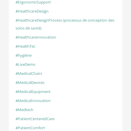
#ErgonomicSupport
#HealthcareDesign
#HealthcareDesignProcess (processus de conception des
soins de santé)
#HealthcareInnovation
#HealthTec
#hygiène
#LiveDemo
#MedicalChairs
#MedicalDevices
#MedicalEquipment
#MedicalInnovation
#Medtech
#PatientCenteredCare
#PatientComfort