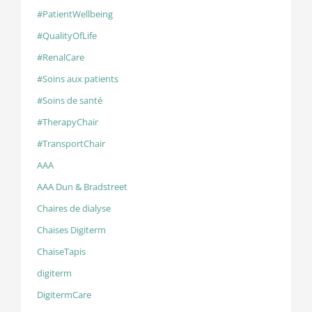
#PatientWellbeing
#QualityOfLife
#RenalCare
#Soins aux patients
#Soins de santé
#TherapyChair
#TransportChair
AAA
AAA Dun & Bradstreet
Chaires de dialyse
Chaises Digiterm
ChaiseTapis
digiterm
DigitermCare