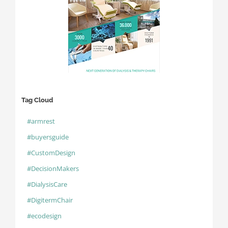
Tag Cloud
#armrest
#buyersguide
#CustomDesign
#DecisionMakers
#DialysisCare
#DigitermChair
#ecodesign