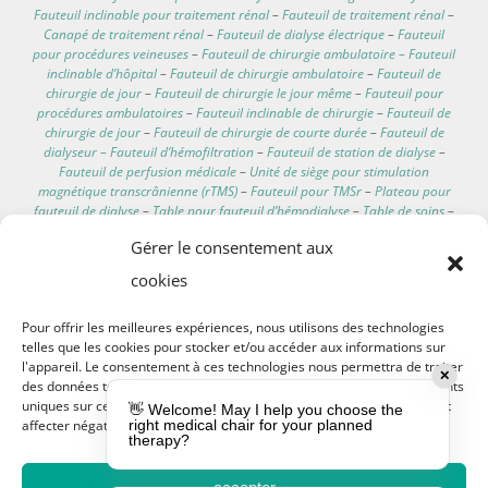
Fauteuil inclinable pour traitement rénal
–
Fauteuil de traitement rénal
–
Canapé de traitement rénal
–
Fauteuil de dialyse électrique
–
Fauteuil
pour procédures veineuses
–
Fauteuil de chirurgie ambulatoire – Fauteuil
inclinable d’hôpital
–
Fauteuil de chirurgie ambulatoire
–
Fauteuil de
chirurgie de jour
–
Fauteuil de chirurgie le jour même
–
Fauteuil pour
procédures ambulatoires
–
Fauteuil inclinable de chirurgie
–
Fauteuil de
chirurgie de jour
–
Fauteuil de chirurgie de courte durée
–
Fauteuil de
dialyseur – Fauteuil d’hémofiltration
–
Fauteuil de station de dialyse
–
Fauteuil de perfusion médicale
–
Unité de siège pour stimulation
magnétique transcrânienne (rTMS)
–
Fauteuil pour TMSr
–
Plateau pour
fauteuil de dialyse
–
Table pour fauteuil d’hémodialyse
–
Table de soins
–
Support latéral pour fauteuil de traitement de dialyse
–
Mobiliers de
Gérer le consentement aux
soins pour services de dialyse
–
Table auxiliaire pour fauteuil
d’hémodialyse
–
Table accessoire pour fauteuil de clinique de dialyse
–
cookies
Porte-serum
–
Support pour perfusion IV
–
Porte-perfusion
–
Support de
perfusion
–
Support intraveineux
–
Siège personnel pour dialyse
–
Pour offrir les meilleures expériences, nous utilisons des technologies
Fauteuil de dialyse résidentiel
–
Fauteuil d’hémodialyse à domicile
–
Siège
telles que les cookies pour stocker et/ou accéder aux informations sur
de dialyse à domicile
–
Fauteuil inclinable de dialyse portable
–
Siège
l'appareil. Le consentement à ces technologies nous permettra de traiter
d’hémodialyse à domicile
–
Fauteuil inclinable pour dialyse à domicile
–
✕
des données telles que le comportement de navigation ou les identifiants
Fauteuil de dialyse mobile
–
Fauteuil de dialyse transportable
–
Fauteuil
uniques sur ce site. Ne pas consentir ou retirer son consentement peut
de dialyse portable
–
Fauteuil d’hémodialyse portable
–
Fauteuil de
👋 Welcome! May I help you choose the
affecter négativement certaines caractéristiques et fonctions.
right medical chair for your planned
transport pour patients
–
Fauteuil de transport médical
–
therapy?
Caractéristiques des fauteuils de dialyse
–
Fauteuil de dialyse pour
domicile
–
Meilleur fauteuil inclinable pour patients en dialyse
–
Fauteuils
de dialyse confortables
–
Données techniques des fauteuils de dialyse
–
accepter