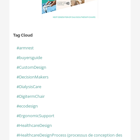
Tag Cloud
#armrest
#buyersguide
#CustomDesign
#DecisionMakers
#DialysisCare
#DigitermChair
#ecodesign
#ErgonomicSupport
#HealthcareDesign
#HealthcareDesignProcess (processus de conception des