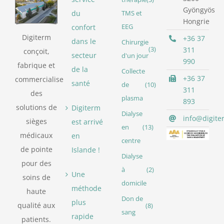
Gyöngyös
du
TMS et
Hongrie
confort
EEG
Digiterm
+36 37
dans le
Chirurgie
(3)
311
conçoit,
secteur
d'un jour
990
fabrique et
de la
Collecte
+36 37
commercialise
santé
de
(10)
311
des
plasma
893
solutions de
Digiterm
Dialyse
info@digite
sièges
est arrivé
en
(13)
médicaux
en
centre
de pointe
Islande !
Dialyse
pour des
à
(2)
Une
soins de
domicile
méthode
haute
Don de
plus
qualité aux
(8)
sang
rapide
patients.