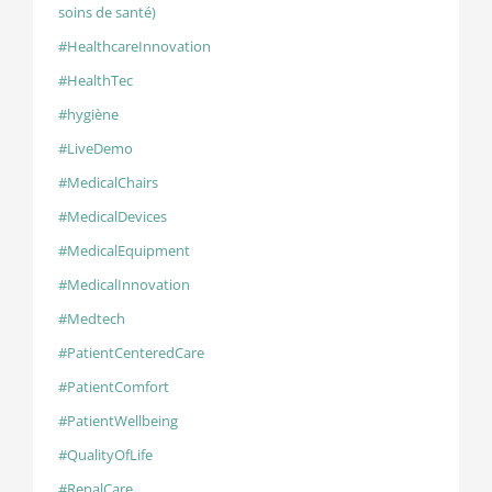
soins de santé)
#HealthcareInnovation
#HealthTec
#hygiène
#LiveDemo
#MedicalChairs
#MedicalDevices
#MedicalEquipment
#MedicalInnovation
#Medtech
#PatientCenteredCare
#PatientComfort
#PatientWellbeing
#QualityOfLife
#RenalCare