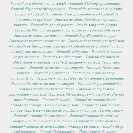
Fauteuil de traitement en oncologie
–
Fauteuil d’échange plasmatique
–
Fauteuil d’aphérèse thérapeutique
–
Fauteuil de séparation du plasma
sanguin
–
Fauteuil de traitement par plasmaphérèse
–
Fauteuil de
thérapie par aphérèse
–
Fauteuil de séparation des composants
sanguins
–
Fauteuil de don de plasma
–
Don de sang et de plasma
–
Fauteuil de filtration sanguine
–
Fauteuil de procédure d’aphérèse
–
Fauteuil de collecte de plasma
–
Fauteuil de prélèvement sanguin
–
Fauteuils de thérapie intraveineuse
–
Fauteuils de thérapie par perfusion
–
Fauteuils de thérapie intraveineuse
–
Fauteuils de perfusion
–
Fauteuils
de perfusion intraveineuse
–
Fauteuils d’injection
–
Fauteuils et chaises
de prélèvements
–
Fauteuils de phlébotomie
–
Fauteuil d’examen de
phlébotomie
–
Fauteuils de collecte sanguine
–
Fauteuils de ponction
veineuse
–
Fauteuils de prélèvement sanguin
–
Fauteuils d’extraction
sanguine
–
Sièges de phlébotomie
–
Fauteuil pour don de sang
–
Fauteuils de don de plasma
–
Fauteuil d’extraction clinique ergonomique
–
Fauteuils de collecte du plasma sanguin
–
Fauteuils de plasmaphérèse
–
Appareil d’aphérèse thérapeutique
–
Fauteuils de séparation
plasmatique
–
Fauteuils d’aphérèse thérapeutique
–
Fauteuils d’aphérèse
pour donateurs
–
Canapé de dialyse
–
Canapé de chimiothérapie
–
Canapé d’oncologie
–
Canapé de perfusion
–
Canapé de soins rénaux
–
Canapé d’aphérèse
–
Fauteuil de transfusion
–
Canapé de transfusion
–
Fauteuil inclinable de transfusion
–
Fauteuil inclinable de centre de
dialyse
–
Fauteuil de centre de dialyse
–
Fauteuil de centre médical
–
Fauteuil inclinable de centre médical
–
Canapé de centre médical
–
Siège
d’hémodialyse
–
Canapé d’hémodialyse
–
Chaise longue de dialyse
–