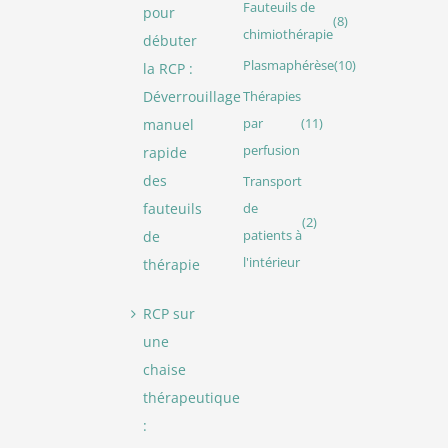
Fauteuils de
pour
(8)
chimiothérapie
débuter
Plasmaphérèse
(10)
la RCP :
Déverrouillage
Thérapies
manuel
par
(11)
perfusion
rapide
des
Transport
fauteuils
de
(2)
de
patients à
l'intérieur
thérapie
RCP sur
une
chaise
thérapeutique
: