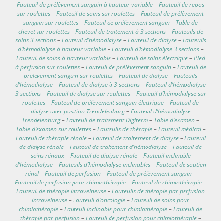
Fauteuil de prélèvement sanguin à hauteur variable
–
Fauteuil de repos
sur roulettes
–
Fauteuil de soins sur roulettes
–
Fauteuil de prélèvement
sanguin sur roulettes
–
Fauteuil de prélèvement sanguin
–
Table de
chevet sur roulettes
–
Fauteuil de traitement à 3 sections
–
Fauteuils de
soins 3 sections
–
Fauteuil d’hémodialyse
–
Fauteuil de dialyse
–
Fauteuils
d’hémodialyse à hauteur variable
–
Fauteuil d’hémodialyse 3 sections
–
Fauteuil de soins à hauteur variable
–
Fauteuil de soins électrique
–
Pied
à perfusion sur roulettes
–
Fauteuil de prélèvement sanguin
–
Fauteuil de
prélèvement sanguin sur roulettes
–
Fauteuil de dialyse
–
Fauteuils
d’hémodialyse
–
Fauteuil de dialyse à 3 sections
–
Fauteuil d’hémodialyse
3 sections
–
Fauteuil de dialyse sur roulettes
–
Fauteuil d’hémodialyse sur
roulettes
–
Fauteuil de prélèvement sanguin électrique
–
Fauteuil de
dialyse avec position Trendelenburg
–
Fauteuil d’hémodialyse
Trendelenburg
–
Fauteuil de traitement Digiterm
–
Table d’examen
–
Table d’examen sur roulettes
–
Fauteuils de thérapie
–
Fauteuil médical
–
Fauteuil de thérapie rénale
–
Fauteuil de traitement de dialyse
–
Fauteuil
de dialyse rénale
–
Fauteuil de traitement d’hémodialyse
–
Fauteuil de
soins rénaux
–
Fauteuil de dialyse rénale
–
Fauteuil inclinable
d’hémodialyse
–
Fauteuils d’hémodialyse inclinables
–
Fauteuil de soutien
rénal
–
Fauteuil de perfusion
–
Fauteuil de prélèvement sanguin
–
Fauteuil de perfusion pour chimiothérapie
–
Fauteuil de chimiothérapie
–
Fauteuil de thérapie intraveineuse
–
Fauteuils de thérapie par perfusion
intraveineuse
–
Fauteuil d’oncologie
–
Fauteuil de soins pour
chimiothérapie
–
Fauteuil inclinable pour chimiothérapie
–
Fauteuil de
thérapie par perfusion
–
Fauteuil de perfusion pour chimiothérapie
–