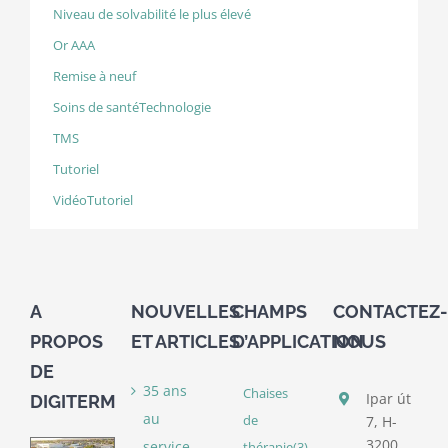
Niveau de solvabilité le plus élevé
Or AAA
Remise à neuf
Soins de santéTechnologie
TMS
Tutoriel
VidéoTutoriel
A
NOUVELLES
CHAMPS
CONTACTEZ-
PROPOS
ET ARTICLES
D’APPLICATION
NOUS
DE
35 ans
Chaises
Ipar út
DIGITERM
au
de
7, H-
3200
service
thérapie
(3)