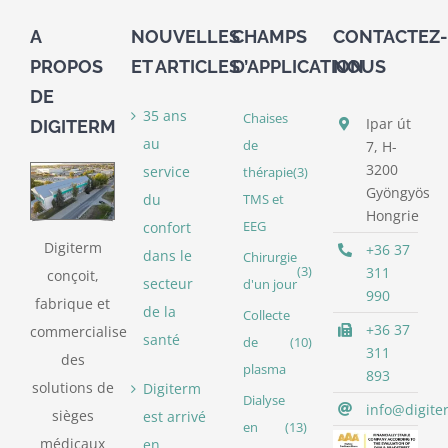
A
NOUVELLES
CHAMPS
CONTACTEZ-
PROPOS
ET ARTICLES
D’APPLICATION
NOUS
DE
35 ans
Chaises
Ipar út
DIGITERM
au
de
7, H-
3200
service
thérapie
(3)
Gyöngyös
du
TMS et
Hongrie
confort
EEG
Digiterm
+36 37
dans le
Chirurgie
(3)
311
conçoit,
secteur
d'un jour
990
fabrique et
de la
Collecte
+36 37
commercialise
santé
de
(10)
311
des
plasma
893
solutions de
Digiterm
Dialyse
info@digite
sièges
est arrivé
en
(13)
médicaux
en