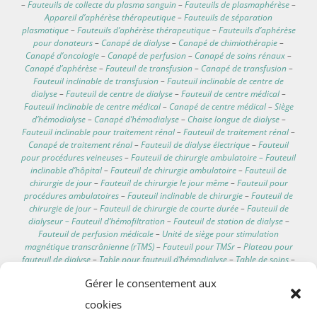
–
Fauteuils de collecte du plasma sanguin
–
Fauteuils de plasmaphérèse
–
Appareil d’aphérèse thérapeutique
–
Fauteuils de séparation
plasmatique
–
Fauteuils d’aphérèse thérapeutique
–
Fauteuils d’aphérèse
pour donateurs
–
Canapé de dialyse
–
Canapé de chimiothérapie
–
Canapé d’oncologie
–
Canapé de perfusion
–
Canapé de soins rénaux
–
Canapé d’aphérèse
–
Fauteuil de transfusion
–
Canapé de transfusion
–
Fauteuil inclinable de transfusion
–
Fauteuil inclinable de centre de
dialyse
–
Fauteuil de centre de dialyse
–
Fauteuil de centre médical
–
Fauteuil inclinable de centre médical
–
Canapé de centre médical
–
Siège
d’hémodialyse
–
Canapé d’hémodialyse
–
Chaise longue de dialyse
–
Fauteuil inclinable pour traitement rénal
–
Fauteuil de traitement rénal
–
Canapé de traitement rénal
–
Fauteuil de dialyse électrique
–
Fauteuil
pour procédures veineuses
–
Fauteuil de chirurgie ambulatoire – Fauteuil
inclinable d’hôpital
–
Fauteuil de chirurgie ambulatoire
–
Fauteuil de
chirurgie de jour
–
Fauteuil de chirurgie le jour même
–
Fauteuil pour
procédures ambulatoires
–
Fauteuil inclinable de chirurgie
–
Fauteuil de
chirurgie de jour
–
Fauteuil de chirurgie de courte durée
–
Fauteuil de
dialyseur – Fauteuil d’hémofiltration
–
Fauteuil de station de dialyse
–
Fauteuil de perfusion médicale
–
Unité de siège pour stimulation
magnétique transcrânienne (rTMS)
–
Fauteuil pour TMSr
–
Plateau pour
fauteuil de dialyse
–
Table pour fauteuil d’hémodialyse
–
Table de soins
–
Support latéral pour fauteuil de traitement de dialyse
–
Mobiliers de
Gérer le consentement aux
soins pour services de dialyse
–
Table auxiliaire pour fauteuil
d’hémodialyse
–
Table accessoire pour fauteuil de clinique de dialyse
–
cookies
Porte-serum
–
Support pour perfusion IV
–
Porte-perfusion
–
Support de