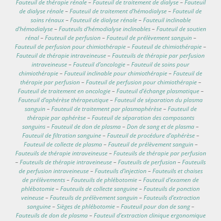
Fauteuil de thérapie rénale
–
Fauteuil de traitement de dialyse
–
Fauteuil
de dialyse rénale
–
Fauteuil de traitement d’hémodialyse
–
Fauteuil de
soins rénaux
–
Fauteuil de dialyse rénale
–
Fauteuil inclinable
d’hémodialyse
–
Fauteuils d’hémodialyse inclinables
–
Fauteuil de soutien
rénal
–
Fauteuil de perfusion
–
Fauteuil de prélèvement sanguin
–
Fauteuil de perfusion pour chimiothérapie
–
Fauteuil de chimiothérapie
–
Fauteuil de thérapie intraveineuse
–
Fauteuils de thérapie par perfusion
intraveineuse
–
Fauteuil d’oncologie
–
Fauteuil de soins pour
chimiothérapie
–
Fauteuil inclinable pour chimiothérapie
–
Fauteuil de
thérapie par perfusion
–
Fauteuil de perfusion pour chimiothérapie
–
Fauteuil de traitement en oncologie
–
Fauteuil d’échange plasmatique
–
Fauteuil d’aphérèse thérapeutique
–
Fauteuil de séparation du plasma
sanguin
–
Fauteuil de traitement par plasmaphérèse
–
Fauteuil de
thérapie par aphérèse
–
Fauteuil de séparation des composants
sanguins
–
Fauteuil de don de plasma
–
Don de sang et de plasma
–
Fauteuil de filtration sanguine
–
Fauteuil de procédure d’aphérèse
–
Fauteuil de collecte de plasma
–
Fauteuil de prélèvement sanguin
–
Fauteuils de thérapie intraveineuse
–
Fauteuils de thérapie par perfusion
–
Fauteuils de thérapie intraveineuse
–
Fauteuils de perfusion
–
Fauteuils
de perfusion intraveineuse
–
Fauteuils d’injection
–
Fauteuils et chaises
de prélèvements
–
Fauteuils de phlébotomie
–
Fauteuil d’examen de
phlébotomie
–
Fauteuils de collecte sanguine
–
Fauteuils de ponction
veineuse
–
Fauteuils de prélèvement sanguin
–
Fauteuils d’extraction
sanguine
–
Sièges de phlébotomie
–
Fauteuil pour don de sang
–
Fauteuils de don de plasma
–
Fauteuil d’extraction clinique ergonomique