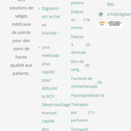
plasma
893
solutions de
Digiterm
Dialyse
info@digite
sièges
est arrivé
en
(13)
médicaux
en
centre
de pointe
Islande !
Dialyse
pour des
à
(2)
Une
soins de
domicile
méthode
haute
Don de
plus
qualité aux
(8)
sang
rapide
patients.
Fauteuils de
pour
(8)
chimiothérapie
débuter
Plasmaphérèse
(10)
la RCP :
Déverrouillage
Thérapies
manuel
par
(11)
perfusion
rapide
des
Transport