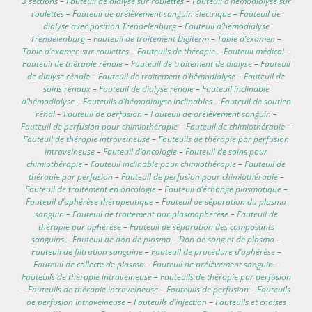
3 sections
–
Fauteuil de dialyse sur roulettes
–
Fauteuil d’hémodialyse sur
roulettes
–
Fauteuil de prélèvement sanguin électrique
–
Fauteuil de
dialyse avec position Trendelenburg
–
Fauteuil d’hémodialyse
Trendelenburg
–
Fauteuil de traitement Digiterm
–
Table d’examen
–
Table d’examen sur roulettes
–
Fauteuils de thérapie
–
Fauteuil médical
–
Fauteuil de thérapie rénale
–
Fauteuil de traitement de dialyse
–
Fauteuil
de dialyse rénale
–
Fauteuil de traitement d’hémodialyse
–
Fauteuil de
soins rénaux
–
Fauteuil de dialyse rénale
–
Fauteuil inclinable
d’hémodialyse
–
Fauteuils d’hémodialyse inclinables
–
Fauteuil de soutien
rénal
–
Fauteuil de perfusion
–
Fauteuil de prélèvement sanguin
–
Fauteuil de perfusion pour chimiothérapie
–
Fauteuil de chimiothérapie
–
Fauteuil de thérapie intraveineuse
–
Fauteuils de thérapie par perfusion
intraveineuse
–
Fauteuil d’oncologie
–
Fauteuil de soins pour
chimiothérapie
–
Fauteuil inclinable pour chimiothérapie
–
Fauteuil de
thérapie par perfusion
–
Fauteuil de perfusion pour chimiothérapie
–
Fauteuil de traitement en oncologie
–
Fauteuil d’échange plasmatique
–
Fauteuil d’aphérèse thérapeutique
–
Fauteuil de séparation du plasma
sanguin
–
Fauteuil de traitement par plasmaphérèse
–
Fauteuil de
thérapie par aphérèse
–
Fauteuil de séparation des composants
sanguins
–
Fauteuil de don de plasma
–
Don de sang et de plasma
–
Fauteuil de filtration sanguine
–
Fauteuil de procédure d’aphérèse
–
Fauteuil de collecte de plasma
–
Fauteuil de prélèvement sanguin
–
Fauteuils de thérapie intraveineuse
–
Fauteuils de thérapie par perfusion
–
Fauteuils de thérapie intraveineuse
–
Fauteuils de perfusion
–
Fauteuils
de perfusion intraveineuse
–
Fauteuils d’injection
–
Fauteuils et chaises