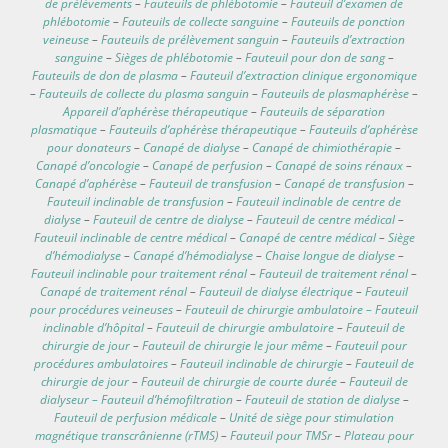
de prélèvements
–
Fauteuils de phlébotomie
–
Fauteuil d’examen de
phlébotomie
–
Fauteuils de collecte sanguine
–
Fauteuils de ponction
veineuse
–
Fauteuils de prélèvement sanguin
–
Fauteuils d’extraction
sanguine
–
Sièges de phlébotomie
–
Fauteuil pour don de sang
–
Fauteuils de don de plasma
–
Fauteuil d’extraction clinique ergonomique
–
Fauteuils de collecte du plasma sanguin
–
Fauteuils de plasmaphérèse
–
Appareil d’aphérèse thérapeutique
–
Fauteuils de séparation
plasmatique
–
Fauteuils d’aphérèse thérapeutique
–
Fauteuils d’aphérèse
pour donateurs
–
Canapé de dialyse
–
Canapé de chimiothérapie
–
Canapé d’oncologie
–
Canapé de perfusion
–
Canapé de soins rénaux
–
Canapé d’aphérèse
–
Fauteuil de transfusion
–
Canapé de transfusion
–
Fauteuil inclinable de transfusion
–
Fauteuil inclinable de centre de
dialyse
–
Fauteuil de centre de dialyse
–
Fauteuil de centre médical
–
Fauteuil inclinable de centre médical
–
Canapé de centre médical
–
Siège
d’hémodialyse
–
Canapé d’hémodialyse
–
Chaise longue de dialyse
–
Fauteuil inclinable pour traitement rénal
–
Fauteuil de traitement rénal
–
Canapé de traitement rénal
–
Fauteuil de dialyse électrique
–
Fauteuil
pour procédures veineuses
–
Fauteuil de chirurgie ambulatoire – Fauteuil
inclinable d’hôpital
–
Fauteuil de chirurgie ambulatoire
–
Fauteuil de
chirurgie de jour
–
Fauteuil de chirurgie le jour même
–
Fauteuil pour
procédures ambulatoires
–
Fauteuil inclinable de chirurgie
–
Fauteuil de
chirurgie de jour
–
Fauteuil de chirurgie de courte durée
–
Fauteuil de
dialyseur – Fauteuil d’hémofiltration
–
Fauteuil de station de dialyse
–
Fauteuil de perfusion médicale
–
Unité de siège pour stimulation
magnétique transcrânienne (rTMS)
–
Fauteuil pour TMSr
–
Plateau pour