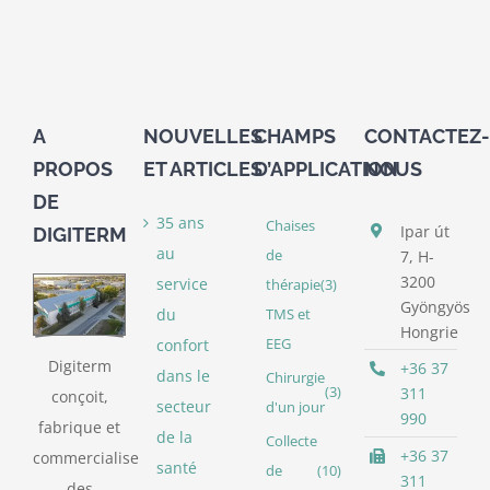
A
NOUVELLES
CHAMPS
CONTACTEZ-
PROPOS
ET ARTICLES
D’APPLICATION
NOUS
DE
35 ans
Chaises
Ipar út
DIGITERM
au
de
7, H-
3200
service
thérapie
(3)
Gyöngyös
du
TMS et
Hongrie
confort
EEG
Digiterm
+36 37
dans le
Chirurgie
(3)
311
conçoit,
secteur
d'un jour
990
fabrique et
de la
Collecte
+36 37
commercialise
santé
de
(10)
311
des