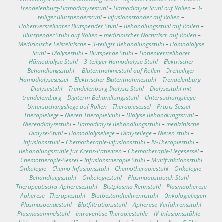
Trendelenburg-Hämodialysestuhl
–
Hämodialyse Stuhl auf Rollen
–
3-
teiliger Blutspenderstuhl
–
Infusionsständer auf Rollen
–
Höhenverstellbarer Blutspender Stuhl
–
Behandlungsstuhl auf Rollen
–
Blutspender Stuhl auf Rollen
–
medizinischer Nachttisch auf Rollen
–
Medizinische Beistelltische
–
3-teiliger Behandlungsstuhl
–
Hämodialyse
Stuhl
–
Dialysestuhl
–
Blutspende Stuhl
–
Höhenverstellbarer
Hämodialyse Stuhl
–
3-teiliger Hämodialyse Stuhl
–
Elektrischer
Behandlungsstuhl
–
Blutentnahmestuhl auf Rollen
–
Dreiteiliger
Hämodialysesessel
–
Elektrischer Blutentnahmestuhl
–
Trendelenburg-
Dialysestuhl
–
Trendelenburg-Dialysis Stuhl
–
Dialysestuhl mit
trendelemburg
–
Digiterm-Behandlungsstuhl
–
Untersuchungsliege
–
Untersuchungsliege auf Rollen
–
Therapiesessel
–
Praxis-Sessel
–
Therapieliege
–
Nieren TherapieStuhl
–
Dialyse Behandlungsstuhl
–
Nierendialysestuhl
–
Hämodialyse Behandlungsstuhl
–
medizinische
Dialyse-Stuhl
–
Hämodialyseliege
–
Dialyseliege
–
Nieren stuhl
–
Infusionsstuhl
–
Chemotherapie-Infusionsstuhl
–
IV-Therapiestuhl
–
Behandlungsstühle für Krebs-Patienten
–
Chemotherapie-Liegesessel
–
Chemotherapie-Sessel
–
Infusionstherapie Stuhl
–
Multifunktionsstuhl
Onkologie
–
Chemo-Infusionsstuhl
–
Chemotherapiestuhl
–
Onkologie-
Behandlungsstuhl
–
Onkologiestuhl
–
Plasmaaustausch Stuhl
–
Therapeutischer Apheresestuhl
–
Blutplasma Rennstuhl
–
Plasmapherese
–
Apherese
–
Therapiestuhl
–
Blutbestandteiltrennstuhl
–
Onkologieliegen
–
Plasmaspendestuhl
–
Blutfiltrationsstuhl
–
Apherese-Verfahrensstuhl
–
Plasmasammelstuhl
–
Intravenöse Therapiestühle
–
IV-Infusionsstühle
–