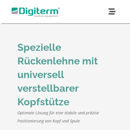
Skip
to
Toggl
content
Naviga
Über Digiterm
Spezielle
Produkt & Lösungen
Rückenlehne mit
Unterstützung & Dienstleistungen
universell
verstellbarer
Qualität und Sicherheit
Kopfstütze
Auftragsfertigung
Optimale Lösung für eine stabile und präzise
Positionierung von Kopf und Spule
Nachrichten und Artikel