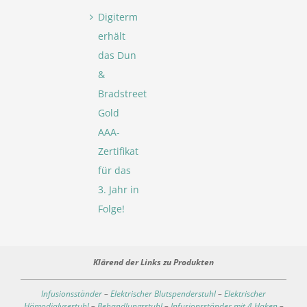
Digiterm
erhält
das Dun
&
Bradstreet
Gold
AAA-
Zertifikat
für das
3. Jahr in
Folge!
Klärend der Links zu Produkten
Infusionsständer
–
Elektrischer Blutspenderstuhl
–
Elektrischer
Hämodialysestuhl
–
Behandlungsstuhl
–
Infusionsständer mit 4 Haken
–