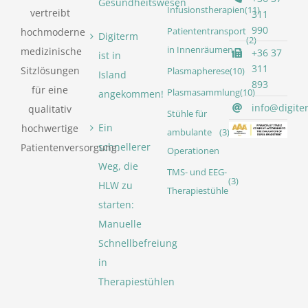
Gesundheitswesen
Infusionstherapien
(11)
vertreibt
311
990
Patiententransport
hochmoderne
Digiterm
(2)
in Innenräumen
medizinische
+36 37
ist in
311
Sitzlösungen
Plasmapherese
(10)
Island
893
für eine
Plasmasammlung
(10)
angekommen!
info@digite
qualitativ
Stühle für
Ein
hochwertige
ambulante
(3)
schnellerer
Patientenversorgung.
Operationen
Weg, die
TMS- und EEG-
(3)
HLW zu
Therapiestühle
starten:
Manuelle
Schnellbefreiung
in
Therapiestühlen