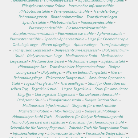
Höhenverstellbarer Hämodialysesessel
–
Infusionsbehandlung Stühle
–
Flüssigkeitstherapie Stühle
–
Intravenöse Infusionsstühle
–
Phlebotomiestühle
–
Venenpunktion Stühle
–
Trendelenburg-
Behandlungstisch
–
Blutabnahmestühle
–
Transfusionsliegen
–
Spenderstühle
–
Phlebotomiesitze
–
Venenspendestühle
–
Plasmaspendestühle
–
Plasmaextraktionsstühle
–
Blutplasmasammelstühle
–
Plasmapherese stühle
–
Apheresestühle
–
Plasmatrennstühle
–
Spender-Apheresestühle
–
Liege für Chemotherapie
–
Onkologie liege
–
Nieren pflegeliege
–
Aphereseliege
–
Transfusionsliege
–
Transfusion Liegesessel
–
Dialysezentrum-Liegesessel
–
Dialysezentrum-
Stuhl
–
Dialysezentrum-Liege
–
Medizinischer Stuhl
–
Medizinischer
Liegesessel
–
Medizinischer Sessel
–
Medizinische Liege
–
Injektionsstuhl
–
Hämodialyse Sitz
–
Transkranieller Magnetstimulator
–
Dialyse
Loungesessel
–
Dialyseliegen
–
Nieren Behandlungsstuhl
–
Nieren
Behandlungsliege
–
Elektrischer Dialysestuhl
–
Ambulante Operation
Stuhl
–
Tageschirurgie Stuhl
–
Therapieliegen
–
Stuhl für Operation am
selben Tag
–
Tagesklinikstuhl
–
Liegen Tagesklinik
–
Stuhl für ambulante
Eingriffe
–
Chirurgischer Liegesessel
–
Kurzzeitoperationsstuhl
–
Dialysator Stuhl
–
Hämofiltrationsstuhl
–
Dialyse Station Stuhl
–
Medizinischer Infusionsstuhl
–
Sitzgerät für transkranielle
Magnetstimulation
–
TMS-Therapy Sitz
–
Dialyse Stuhlablage
–
Hämodialyse Stuhl Tisch
–
Beistelltisch für Dialyse Behandlungsstuhl
–
Hämodialysesessel mit Fußstütze
–
Zusatztisch für Hämodialyse Stuhl
–
Seitenfläche für Nierenpflegestuhl
–
Zubehör Tisch für Dialyseklinik Stuhl
–
Infusionshalterung
–
Intravenöser Ständer
–
Persönliche Dialysestuhl
–