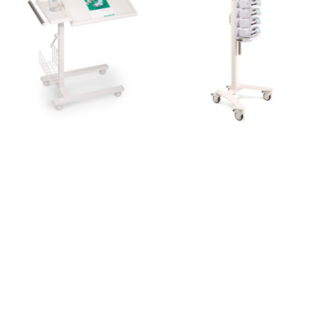
MobiDock
Comfort-T1
Klinische
Klinische
Unterstützungseinheiten
Unterstützungseinheiten