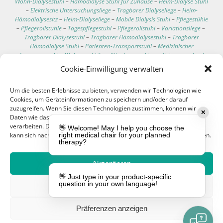
Wohn-Dialysestuhl
–
Hämodialyse Stuhl für Zuhause
–
Heim-Dialyse Stuhl
–
Elektrische Untersuchungsliege
–
Tragbarer Dialyseliege
–
Heim-
Hämodialysesitz
–
Heim-Dialyseliege
–
Mobile Dialysis Stuhl
–
Pflegestühle
–
Pflegerollstühle
–
Tagespflegestuhl
–
Pflegerollstuhl
–
Variationsliege
–
Tragbarer Dialysestuhl
–
Tragbarer Hämodialysestuhl
–
Tragbarer
Hämodialyse Stuhl
–
Patienten-Transportstuhl
–
Medizinischer
Transportstuhl
–
Dialysestuhl-Spezifikationen
–
Hämodialysesessel auf
Rollen
–
Bester Liegesessel für Dialysepatienten
–
Bequeme Dialyse Stühle
Cookie-Einwilligung verwalten
–
Technische Daten des Dialysestuhls
–
Klinischer Pflegeliegesessel
–
Klinischer Pflegeliegestühle
–
Bluttransfusions Sessel
–
Um die besten Erlebnisse zu bieten, verwenden wir Technologien wie
Bluttransfusionsliege
–
Chemotherapie Stuhl
–
Blutspende Liege
–
Cookies, um Geräteinformationen zu speichern und/oder darauf
Infusions Liegesessel
–
Hämodialyse Patient Stuhl
–
Dialysepatienten
zuzugreifen. Wenn Sie diesen Technologien zustimmen, können wir
Stuhl
–
Multifunktionaler Stuhl
–
Dialyse-Behandlungsliege
–
✕
Daten wie das Surfverhalten oder eindeutige IDs auf dieser Website
Bluttransfusion Stuhl
–
Stuhl für Chemotherapie Patienten
–
verarbeiten. Die Nichteinwilligung oder der Widerruf der Einwilligung
Multifunktionsstuhl
–
Transfusions-Stuhl
–
Patienten-Stuhl
–
👋 Welcome! May I help you choose the
kann sich nachteilig auf bestimmte Merkmale und Funktionen auswirken.
right medical chair for your planned
Behandlungstisch
–
Elektrischer Behandlungstisch
–
Untersuchungsliege
therapy?
mit verstellbarer Rückenlehne
–
Mobile Untersuchungsliege
–
Behandlungstisch auf Rollen
–
Manueller Behandlungstisch
–
Dreiteiliger
Behandlungstisch
–
Behandlungstisch mit fester Höhe
–
Elektrischer
Akzeptieren
Hämodialysesessel
–
Tropfhalter
–
Blutentnahmestuhl
–
ANGEBOT
👋 Just type in your product-specific
Hämodialysesessel
–
Sessel für die Dialyse
–
EEG Stuhl
–
ANFORDERN
question in your own language!
Leugnen
Elektroenzephalographie Stuhl
–
Blutentnahmesessel
–
Onkologie Stühle
–
OnkologieStühle
–
Hämodialysesessel mit Fußstütze
–
Waschbarer
Hämodialysesessel
–
Teleskop-Infusionsständer
–
Hämodialysesessel mit
Präferenzen anzeigen
Waage
–
Infusionsständer für Bett
–
Behandlungsliegen
–
Anpassbare