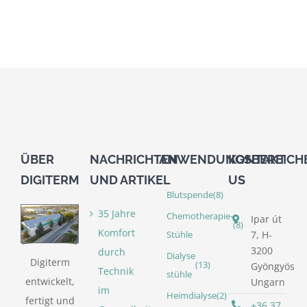
ÜBER
NACHRICHTEN
ANWENDUNGSBEREICH
KONTAKT
DIGITERM
UND ARTIKEL
US
Blutspende
(8)
35 Jahre
Chemotherapie-
Ipar út
(8)
Komfort
7, H-
Stühle
3200
durch
Dialyse
Digiterm
(13)
Gyöngyös
Technik
stühle
entwickelt,
Ungarn
im
Heimdialyse
(2)
fertigt und
+36 37