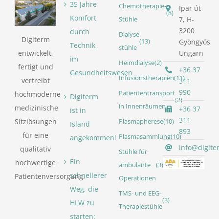
35 Jahre
Chemotherapie-
Ipar út
(8)
Komfort
7, H-
Stühle
3200
durch
Dialyse
Digiterm
(13)
Gyöngyös
Technik
stühle
entwickelt,
Ungarn
im
Heimdialyse
(2)
fertigt und
+36 37
Gesundheitswesen
Infusionstherapien
(11)
vertreibt
311
990
Patiententransport
hochmoderne
Digiterm
(2)
in Innenräumen
medizinische
+36 37
ist in
311
Sitzlösungen
Plasmapherese
(10)
Island
893
für eine
Plasmasammlung
(10)
angekommen!
info@digite
qualitativ
Stühle für
Ein
hochwertige
ambulante
(3)
schnellerer
Patientenversorgung.
Operationen
Weg, die
TMS- und EEG-
(3)
HLW zu
Therapiestühle
starten: