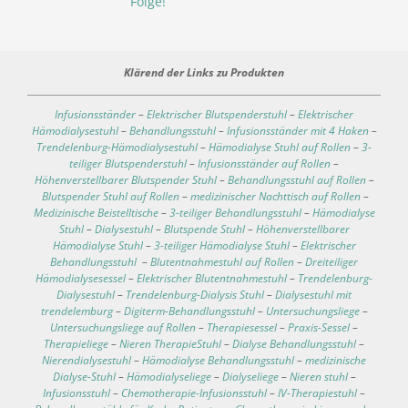
Folge!
Klärend der Links zu Produkten
Infusionsständer
–
Elektrischer Blutspenderstuhl
–
Elektrischer
Hämodialysestuhl
–
Behandlungsstuhl
–
Infusionsständer mit 4 Haken
–
Trendelenburg-Hämodialysestuhl
–
Hämodialyse Stuhl auf Rollen
–
3-
teiliger Blutspenderstuhl
–
Infusionsständer auf Rollen
–
Höhenverstellbarer Blutspender Stuhl
–
Behandlungsstuhl auf Rollen
–
Blutspender Stuhl auf Rollen
–
medizinischer Nachttisch auf Rollen
–
Medizinische Beistelltische
–
3-teiliger Behandlungsstuhl
–
Hämodialyse
Stuhl
–
Dialysestuhl
–
Blutspende Stuhl
–
Höhenverstellbarer
Hämodialyse Stuhl
–
3-teiliger Hämodialyse Stuhl
–
Elektrischer
Behandlungsstuhl
–
Blutentnahmestuhl auf Rollen
–
Dreiteiliger
Hämodialysesessel
–
Elektrischer Blutentnahmestuhl
–
Trendelenburg-
Dialysestuhl
–
Trendelenburg-Dialysis Stuhl
–
Dialysestuhl mit
trendelemburg
–
Digiterm-Behandlungsstuhl
–
Untersuchungsliege
–
Untersuchungsliege auf Rollen
–
Therapiesessel
–
Praxis-Sessel
–
Therapieliege
–
Nieren TherapieStuhl
–
Dialyse Behandlungsstuhl
–
Nierendialysestuhl
–
Hämodialyse Behandlungsstuhl
–
medizinische
Dialyse-Stuhl
–
Hämodialyseliege
–
Dialyseliege
–
Nieren stuhl
–
Infusionsstuhl
–
Chemotherapie-Infusionsstuhl
–
IV-Therapiestuhl
–