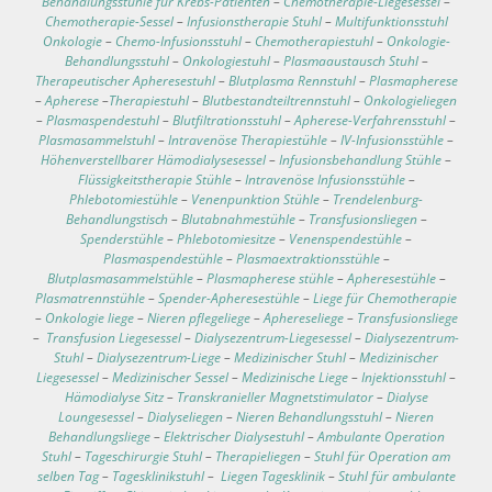
Behandlungsstühle für Krebs-Patienten
–
Chemotherapie-Liegesessel
–
Chemotherapie-Sessel
–
Infusionstherapie Stuhl
–
Multifunktionsstuhl
Onkologie
–
Chemo-Infusionsstuhl
–
Chemotherapiestuhl
–
Onkologie-
Behandlungsstuhl
–
Onkologiestuhl
–
Plasmaaustausch Stuhl
–
Therapeutischer Apheresestuhl
–
Blutplasma Rennstuhl
–
Plasmapherese
–
Apherese
–
Therapiestuhl
–
Blutbestandteiltrennstuhl
–
Onkologieliegen
–
Plasmaspendestuhl
–
Blutfiltrationsstuhl
–
Apherese-Verfahrensstuhl
–
Plasmasammelstuhl
–
Intravenöse Therapiestühle
–
IV-Infusionsstühle
–
Höhenverstellbarer Hämodialysesessel
–
Infusionsbehandlung Stühle
–
Flüssigkeitstherapie Stühle
–
Intravenöse Infusionsstühle
–
Phlebotomiestühle
–
Venenpunktion Stühle
–
Trendelenburg-
Behandlungstisch
–
Blutabnahmestühle
–
Transfusionsliegen
–
Spenderstühle
–
Phlebotomiesitze
–
Venenspendestühle
–
Plasmaspendestühle
–
Plasmaextraktionsstühle
–
Blutplasmasammelstühle
–
Plasmapherese stühle
–
Apheresestühle
–
Plasmatrennstühle
–
Spender-Apheresestühle
–
Liege für Chemotherapie
–
Onkologie liege
–
Nieren pflegeliege
–
Aphereseliege
–
Transfusionsliege
–
Transfusion Liegesessel
–
Dialysezentrum-Liegesessel
–
Dialysezentrum-
Stuhl
–
Dialysezentrum-Liege
–
Medizinischer Stuhl
–
Medizinischer
Liegesessel
–
Medizinischer Sessel
–
Medizinische Liege
–
Injektionsstuhl
–
Hämodialyse Sitz
–
Transkranieller Magnetstimulator
–
Dialyse
Loungesessel
–
Dialyseliegen
–
Nieren Behandlungsstuhl
–
Nieren
Behandlungsliege
–
Elektrischer Dialysestuhl
–
Ambulante Operation
Stuhl
–
Tageschirurgie Stuhl
–
Therapieliegen
–
Stuhl für Operation am
selben Tag
–
Tagesklinikstuhl
–
Liegen Tagesklinik
–
Stuhl für ambulante