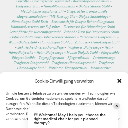
Eingriffe
–
Chirurgischer Liegesessel
–
Kurzzeitoperationsstuhl
–
Dialysator Stuhl
–
Hämofiltrationsstuhl
–
Dialyse Station Stuhl
–
Medizinischer Infusionsstuhl
–
Sitzgerät für transkranielle
Magnetstimulation
–
TMS-Therapy Sitz
–
Dialyse Stuhlablage
–
Hämodialyse Stuhl Tisch
–
Beistelltisch für Dialyse Behandlungsstuhl
–
Hämodialysesessel mit Fußstütze
–
Zusatztisch für Hämodialyse Stuhl
–
Seitenfläche für Nierenpflegestuhl
–
Zubehör Tisch für Dialyseklinik Stuhl
–
Infusionshalterung
–
Intravenöser Ständer
–
Persönliche Dialysestuhl
–
Wohn-Dialysestuhl
–
Hämodialyse Stuhl für Zuhause
–
Heim-Dialyse Stuhl
–
Elektrische Untersuchungsliege
–
Tragbarer Dialyseliege
–
Heim-
Hämodialysesitz
–
Heim-Dialyseliege
–
Mobile Dialysis Stuhl
–
Pflegestühle
–
Pflegerollstühle
–
Tagespflegestuhl
–
Pflegerollstuhl
–
Variationsliege
–
Tragbarer Dialysestuhl
–
Tragbarer Hämodialysestuhl
–
Tragbarer
Hämodialyse Stuhl
–
Patienten-Transportstuhl
–
Medizinischer
Transportstuhl
–
Dialysestuhl-Spezifikationen
–
Hämodialysesessel auf
Rollen
–
Bester Liegesessel für Dialysepatienten
–
Bequeme Dialyse Stühle
Cookie-Einwilligung verwalten
–
Technische Daten des Dialysestuhls
–
Klinischer Pflegeliegesessel
–
Klinischer Pflegeliegestühle
–
Bluttransfusions Sessel
–
Um die besten Erlebnisse zu bieten, verwenden wir Technologien wie
Bluttransfusionsliege
–
Chemotherapie Stuhl
–
Blutspende Liege
–
Cookies, um Geräteinformationen zu speichern und/oder darauf
Infusions Liegesessel
–
Hämodialyse Patient Stuhl
–
Dialysepatienten
zuzugreifen. Wenn Sie diesen Technologien zustimmen, können wir
Stuhl
–
Multifunktionaler Stuhl
–
Dialyse-Behandlungsliege
–
✕
Daten wie das Surfverhalten oder eindeutige IDs auf dieser Website
Bluttransfusion Stuhl
–
Stuhl für Chemotherapie Patienten
–
verarbeiten. Die Nichteinwilligung oder der Widerruf der Einwilligung
Multifunktionsstuhl
–
Transfusions-Stuhl
–
Patienten-Stuhl
–
👋 Welcome! May I help you choose the
kann sich nachteilig auf bestimmte Merkmale und Funktionen auswirken.
right medical chair for your planned
Behandlungstisch
–
Elektrischer Behandlungstisch
–
Untersuchungsliege
therapy?
mit verstellbarer Rückenlehne
–
Mobile Untersuchungsliege
–