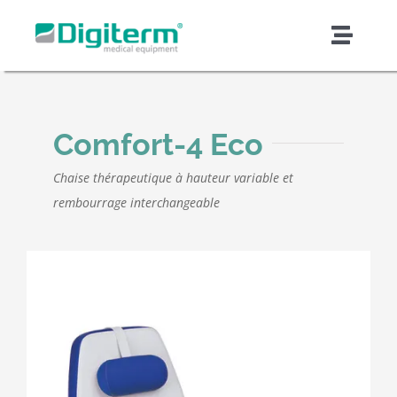
Skip
to
Toggl
content
Naviga
À propos de Digiterm
Comfort-4 Eco
Produits et solutions
Chaise thérapeutique à hauteur variable et
rembourrage interchangeable
Soutien et services
Qualité et sécurité
Fabrication en sous-traitance
Nouvelles et articles