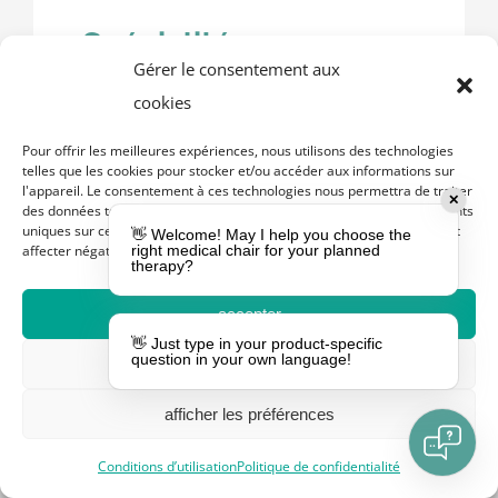
Spécialités
Gérer le consentement aux
cookies
Position horizontale parfaite du
BED
Pour offrir les meilleures expériences, nous utilisons des technologies
Véritable position
TRB
qui répond à
telles que les cookies pour stocker et/ou accéder aux informations sur
la conformité TRB de la norme EN 60
l'appareil. Le consentement à ces technologies nous permettra de traiter
✕
601-2-52 201.15.4.6.2
« L’ensemble de
des données telles que le comportement de navigation ou les identifiants
uniques sur ce site. Ne pas consentir ou retirer son consentement peut
la plate-forme de soutien du matelas
👋 Welcome! May I help you choose the
affecter négativement certaines caractéristiques et fonctions.
right medical chair for your planned
doit pouvoir atteindre un minimum de
therapy?
12° de manière à ce que la tête du
patient soit plus basse que le point
accepter
central circulatoire du corps.
DEMANDE
👋 Just type in your product-specific
DE DEVIS
question in your own language!
refuser
afficher les préférences
Conditions d’utilisation
Politique de confidentialité