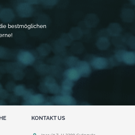
 die bestmöglichen
erne!
HE
KONTAKT US