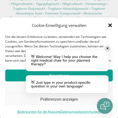
–
Pflegerollstühle
–
Tagespflegestuhl
–
Pflegerollstuhl
–
Variationsliege
–
Tragbarer Dialysestuhl
–
Tragbarer Hämodialysestuhl
–
Tragbarer
Hämodialyse Stuhl
–
Patienten-Transportstuhl
–
Medizinischer
Transportstuhl
–
Dialysestuhl-Spezifikationen
–
Hämodialysesessel auf
Rollen
–
Bester Liegesessel für Dialysepatienten
–
Bequeme Dialyse Stühle
Cookie-Einwilligung verwalten
–
Technische Daten des Dialysestuhls
–
Klinischer Pflegeliegesessel
–
Klinischer Pflegeliegestühle
–
Bluttransfusions Sessel
–
Um die besten Erlebnisse zu bieten, verwenden wir Technologien wie
Bluttransfusionsliege
–
Chemotherapie Stuhl
–
Blutspende Liege
–
Cookies, um Geräteinformationen zu speichern und/oder darauf
Infusions Liegesessel
–
Hämodialyse Patient Stuhl
–
Dialysepatienten
zuzugreifen. Wenn Sie diesen Technologien zustimmen, können wir
Stuhl
–
Multifunktionaler Stuhl
–
Dialyse-Behandlungsliege
–
✕
Daten wie das Surfverhalten oder eindeutige IDs auf dieser Website
Bluttransfusion Stuhl
–
Stuhl für Chemotherapie Patienten
–
verarbeiten. Die Nichteinwilligung oder der Widerruf der Einwilligung
Multifunktionsstuhl
–
Transfusions-Stuhl
–
Patienten-Stuhl
–
👋 Welcome! May I help you choose the
kann sich nachteilig auf bestimmte Merkmale und Funktionen auswirken.
right medical chair for your planned
Behandlungstisch
–
Elektrischer Behandlungstisch
–
Untersuchungsliege
therapy?
mit verstellbarer Rückenlehne
–
Mobile Untersuchungsliege
–
Behandlungstisch auf Rollen
–
Manueller Behandlungstisch
–
Dreiteiliger
Behandlungstisch
–
Behandlungstisch mit fester Höhe
–
Elektrischer
Akzeptieren
Hämodialysesessel
–
Tropfhalter
–
Blutentnahmestuhl
–
👋 Just type in your product-specific
Hämodialysesessel
–
Sessel für die Dialyse
–
EEG Stuhl
–
question in your own language!
Leugnen
Elektroenzephalographie Stuhl
–
Blutentnahmesessel
–
Onkologie Stühle
–
OnkologieStühle
–
Hämodialysesessel mit Fußstütze
–
Waschbarer
Hämodialysesessel
–
Teleskop-Infusionsständer
–
Hämodialysesessel mit
Präferenzen anzeigen
Waage
–
Infusionsständer für Bett
–
Behandlungsliegen
–
Anpassbare
medizinische Stühle
–
Dialysestuhlkissen
Bedingungen für die Nutzung
Datenschutzbestimmungen