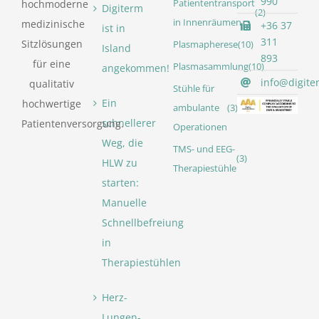
990
Patiententransport
hochmoderne
Digiterm
(2)
in Innenräumen
medizinische
+36 37
ist in
311
Sitzlösungen
Plasmapherese
(10)
Island
893
für eine
Plasmasammlung
(10)
angekommen!
info@digite
qualitativ
Stühle für
Ein
hochwertige
ambulante
(3)
schnellerer
Patientenversorgung.
Operationen
Weg, die
TMS- und EEG-
(3)
HLW zu
Therapiestühle
starten:
Manuelle
Schnellbefreiung
in
Therapiestühlen
Herz-
Lungen-