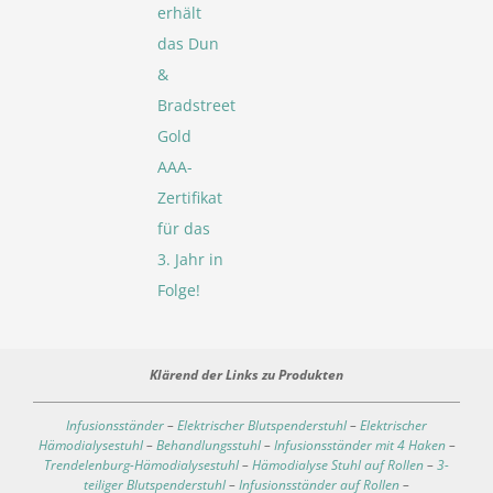
erhält
das Dun
&
Bradstreet
Gold
AAA-
Zertifikat
für das
3. Jahr in
Folge!
Klärend der Links zu Produkten
Infusionsständer
–
Elektrischer Blutspenderstuhl
–
Elektrischer
Hämodialysestuhl
–
Behandlungsstuhl
–
Infusionsständer mit 4 Haken
–
Trendelenburg-Hämodialysestuhl
–
Hämodialyse Stuhl auf Rollen
–
3-
teiliger Blutspenderstuhl
–
Infusionsständer auf Rollen
–