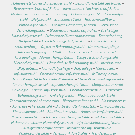
Höhenverstellbarer Blutspender Stuhl
–
Behandlungsstuhl auf Rollen
–
Blutspender Stuhl auf Rollen
–
medizinischer Nachttisch auf Rollen
–
Medizinische Beistelltische
–
3-teiliger Behandlungsstuhl
–
Hämodialyse
Stuhl
–
Dialysestuhl
–
Blutspende Stuhl
–
Höhenverstellbarer
Hämodialyse Stuhl
–
3-teiliger Hämodialyse Stuhl
–
Elektrischer
Behandlungsstuhl
–
Blutentnahmestuhl auf Rollen
–
Dreiteiliger
Hämodialysesessel
–
Elektrischer Blutentnahmestuhl
–
Trendelenburg-
Dialysestuhl
–
Trendelenburg-Dialysis Stuhl
–
Dialysestuhl mit
trendelemburg
–
Digiterm-Behandlungsstuhl
–
Untersuchungsliege
–
Untersuchungsliege auf Rollen
–
Therapiesessel
–
Praxis-Sessel
–
Therapieliege
–
Nieren TherapieStuhl
–
Dialyse Behandlungsstuhl
–
Nierendialysestuhl
–
Hämodialyse Behandlungsstuhl
–
medizinische
Dialyse-Stuhl
–
Hämodialyseliege
–
Dialyseliege
–
Nieren stuhl
–
Infusionsstuhl
–
Chemotherapie-Infusionsstuhl
–
IV-Therapiestuhl
–
Behandlungsstühle für Krebs-Patienten
–
Chemotherapie-Liegesessel
–
Chemotherapie-Sessel
–
Infusionstherapie Stuhl
–
Multifunktionsstuhl
Onkologie
–
Chemo-Infusionsstuhl
–
Chemotherapiestuhl
–
Onkologie-
Behandlungsstuhl
–
Onkologiestuhl
–
Plasmaaustausch Stuhl
–
Therapeutischer Apheresestuhl
–
Blutplasma Rennstuhl
–
Plasmapherese
–
Apherese
–
Therapiestuhl
–
Blutbestandteiltrennstuhl
–
Onkologieliegen
–
Plasmaspendestuhl
–
Blutfiltrationsstuhl
–
Apherese-Verfahrensstuhl
–
Plasmasammelstuhl
–
Intravenöse Therapiestühle
–
IV-Infusionsstühle
–
Höhenverstellbarer Hämodialysesessel
–
Infusionsbehandlung Stühle
–
Flüssigkeitstherapie Stühle
–
Intravenöse Infusionsstühle
–
Phlebotomiestühle
–
Venenpunktion Stühle
–
Trendelenburg-