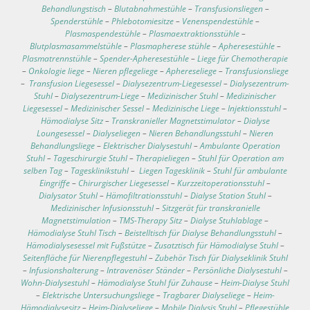
Behandlungstisch
–
Blutabnahmestühle
–
Transfusionsliegen
–
Spenderstühle
–
Phlebotomiesitze
–
Venenspendestühle
–
Plasmaspendestühle
–
Plasmaextraktionsstühle
–
Blutplasmasammelstühle
–
Plasmapherese stühle
–
Apheresestühle
–
Plasmatrennstühle
–
Spender-Apheresestühle
–
Liege für Chemotherapie
–
Onkologie liege
–
Nieren pflegeliege
–
Aphereseliege
–
Transfusionsliege
–
Transfusion Liegesessel
–
Dialysezentrum-Liegesessel
–
Dialysezentrum-
Stuhl
–
Dialysezentrum-Liege
–
Medizinischer Stuhl
–
Medizinischer
Liegesessel
–
Medizinischer Sessel
–
Medizinische Liege
–
Injektionsstuhl
–
Hämodialyse Sitz
–
Transkranieller Magnetstimulator
–
Dialyse
Loungesessel
–
Dialyseliegen
–
Nieren Behandlungsstuhl
–
Nieren
Behandlungsliege
–
Elektrischer Dialysestuhl
–
Ambulante Operation
Stuhl
–
Tageschirurgie Stuhl
–
Therapieliegen
–
Stuhl für Operation am
selben Tag
–
Tagesklinikstuhl
–
Liegen Tagesklinik
–
Stuhl für ambulante
Eingriffe
–
Chirurgischer Liegesessel
–
Kurzzeitoperationsstuhl
–
Dialysator Stuhl
–
Hämofiltrationsstuhl
–
Dialyse Station Stuhl
–
Medizinischer Infusionsstuhl
–
Sitzgerät für transkranielle
Magnetstimulation
–
TMS-Therapy Sitz
–
Dialyse Stuhlablage
–
Hämodialyse Stuhl Tisch
–
Beistelltisch für Dialyse Behandlungsstuhl
–
Hämodialysesessel mit Fußstütze
–
Zusatztisch für Hämodialyse Stuhl
–
Seitenfläche für Nierenpflegestuhl
–
Zubehör Tisch für Dialyseklinik Stuhl
–
Infusionshalterung
–
Intravenöser Ständer
–
Persönliche Dialysestuhl
–
Wohn-Dialysestuhl
–
Hämodialyse Stuhl für Zuhause
–
Heim-Dialyse Stuhl
–
Elektrische Untersuchungsliege
–
Tragbarer Dialyseliege
–
Heim-
Hämodialysesitz
–
Heim-Dialyseliege
–
Mobile Dialysis Stuhl
–
Pflegestühle