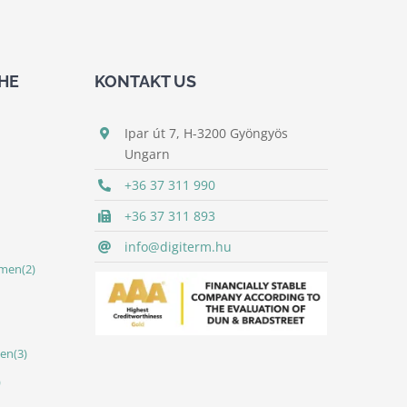
HE
KONTAKT US
Ipar út 7, H-3200 Gyöngyös
Ungarn
+36 37 311 990
+36 37 311 893
info@digiterm.hu
umen
(2)
nen
(3)
)