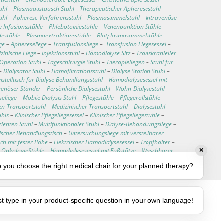
uhl
–
Plasmaaustausch Stuhl
–
Therapeutischer Apheresestuhl
–
tuhl
–
Apherese-Verfahrensstuhl
–
Plasmasammelstuhl
–
Intravenöse
e Infusionsstühle
–
Phlebotomiestühle
–
Venenpunktion Stühle
–
estühle
–
Plasmaextraktionsstühle
–
Blutplasmasammelstühle
–
ge
–
Aphereseliege
–
Transfusionsliege
–
Transfusion Liegesessel
–
zinische Liege
–
Injektionsstuhl
–
Hämodialyse Sitz
–
Transkranieller
Operation Stuhl
–
Tageschirurgie Stuhl
–
Therapieliegen
–
Stuhl für
–
Dialysator Stuhl
–
Hämofiltrationsstuhl
–
Dialyse Station Stuhl
–
istelltisch für Dialyse Behandlungsstuhl
–
Hämodialysesessel mit
venöser Ständer
–
Persönliche Dialysestuhl
–
Wohn-Dialysestuhl
–
seliege
–
Mobile Dialysis Stuhl
–
Pflegestühle
–
Pflegerollstühle
–
en-Transportstuhl
–
Medizinischer Transportstuhl
–
Dialysestuhl-
uhls
–
Klinischer Pflegeliegesessel
–
Klinischer Pflegeliegestühle
–
tienten Stuhl
–
Multifunktionaler Stuhl
–
Dialyse-Behandlungsliege
–
rischer Behandlungstisch
–
Untersuchungsliege mit verstellbarer
ch mit fester Höhe
–
Elektrischer Hämodialysesessel
–
Tropfhalter
–
–
OnkologieStühle
–
Hämodialysesessel mit Fußstütze
–
Waschbarer
✕
assbare medizinische Stühle
–
Dialysestuhlkissen
 you choose the right medical chair for your planned therapy?
st type in your product-specific question in your own language!
gung