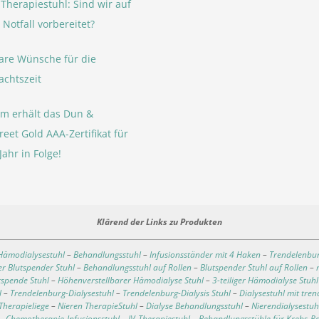
Therapiestuhl: Sind wir auf
 Notfall vorbereitet?
are Wünsche für die
chtszeit
rm erhält das Dun &
reet Gold AAA-Zertifikat für
Jahr in Folge!
Klärend der Links zu Produkten
 Hämodialysestuhl
–
Behandlungsstuhl
–
Infusionsständer mit 4 Haken
–
Trendelenbu
r Blutspender Stuhl
–
Behandlungsstuhl auf Rollen
–
Blutspender Stuhl auf Rollen
–
tspende Stuhl
–
Höhenverstellbarer Hämodialyse Stuhl
–
3-teiliger Hämodialyse Stuhl
l
–
Trendelenburg-Dialysestuhl
–
Trendelenburg-Dialysis Stuhl
–
Dialysestuhl mit tre
Therapieliege
–
Nieren TherapieStuhl
–
Dialyse Behandlungsstuhl
–
Nierendialysestuh
–
Chemotherapie-Infusionsstuhl
–
IV-Therapiestuhl
–
Behandlungsstühle für Krebs-P