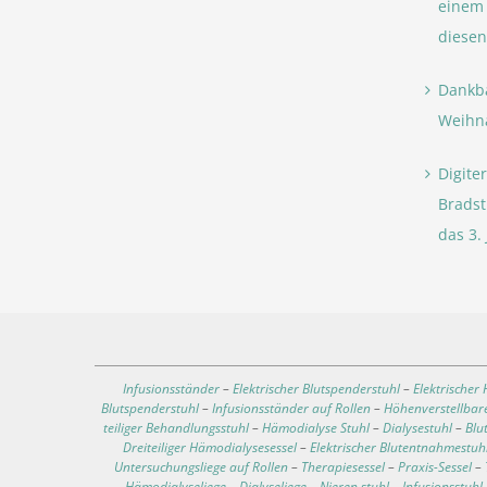
einem 
diesen
Dankb
Weihna
Digite
Bradst
das 3. 
Infusionsständer
–
Elektrischer Blutspenderstuhl
–
Elektrischer
Blutspenderstuhl
–
Infusionsständer auf Rollen
–
Höhenverstellbare
teiliger Behandlungsstuhl
–
Hämodialyse Stuhl
–
Dialysestuhl
–
Blu
Dreiteiliger Hämodialysesessel
–
Elektrischer Blutentnahmestuh
Untersuchungsliege auf Rollen
–
Therapiesessel
–
Praxis-Sessel
–
Hämodialyseliege
–
Dialyseliege
–
Nieren stuhl
–
Infusionsstuhl