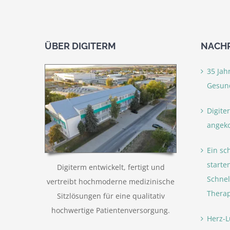
ÜBER DIGITERM
NACHR
35 Jah
Gesun
Digiter
angek
Ein sc
starte
Digiterm entwickelt, fertigt und
Schnel
vertreibt hochmoderne medizinische
Therap
Sitzlösungen für eine qualitativ
hochwertige Patientenversorgung.
Herz-