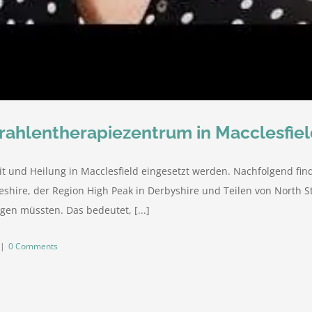
trahlentherapiezentrum in Macclesfie
t und Heilung in Macclesfield eingesetzt werden. Nachfolgend fin
eshire, der Region High Peak in Derbyshire und Teilen von North St
en müssten. Das bedeutet, [...]
|
0 Comments