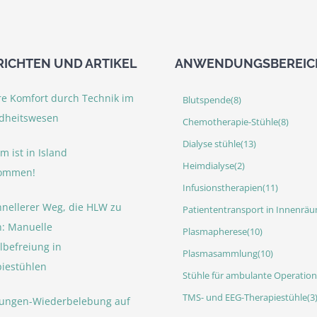
ICHTEN UND ARTIKEL
ANWENDUNGSBEREIC
re Komfort durch Technik im
Blutspende
(8)
dheitswesen
Chemotherapie-Stühle
(8)
Dialyse stühle
(13)
m ist in Island
Heimdialyse
(2)
ommen!
Infusionstherapien
(11)
hnellerer Weg, die HLW zu
Patiententransport in Innenrä
n: Manuelle
Plasmapherese
(10)
lbefreiung in
Plasmasammlung
(10)
iestühlen
Stühle für ambulante Operatio
TMS- und EEG-Therapiestühle
(3
Lungen-Wiederbelebung auf