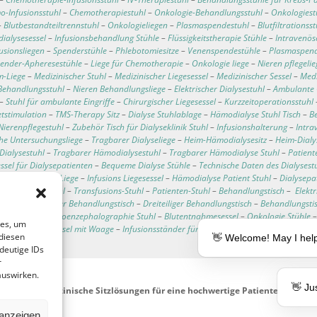
o-Infusionsstuhl
–
Chemotherapiestuhl
–
Onkologie-Behandlungsstuhl
–
Onkologiest
–
Blutbestandteiltrennstuhl
–
Onkologieliegen
–
Plasmaspendestuhl
–
Blutfiltrationss
ialysesessel
–
Infusionsbehandlung Stühle
–
Flüssigkeitstherapie Stühle
–
Intravenös
usionsliegen
–
Spenderstühle
–
Phlebotomiesitze
–
Venenspendestühle
–
Plasmaspend
ender-Apheresestühle
–
Liege für Chemotherapie
–
Onkologie liege
–
Nieren pflegelie
m-Liege
–
Medizinischer Stuhl
–
Medizinischer Liegesessel
–
Medizinischer Sessel
–
Medi
Behandlungsstuhl
–
Nieren Behandlungsliege
–
Elektrischer Dialysestuhl
–
Ambulante 
–
Stuhl für ambulante Eingriffe
–
Chirurgischer Liegesessel
–
Kurzzeitoperationsstuhl
etstimulation
–
TMS-Therapy Sitz
–
Dialyse Stuhlablage
–
Hämodialyse Stuhl Tisch
–
Be
 Nierenpflegestuhl
–
Zubehör Tisch für Dialyseklinik Stuhl
–
Infusionshalterung
–
Intra
che Untersuchungsliege
–
Tragbarer Dialyseliege
–
Heim-Hämodialysesitz
–
Heim-Dialy
Dialysestuhl
–
Tragbarer Hämodialysestuhl
–
Tragbarer Hämodialyse Stuhl
–
Patient
essel für Dialysepatienten
–
Bequeme Dialyse Stühle
–
Technische Daten des Dialysest
hl
–
Blutspende Liege
–
Infusions Liegesessel
–
Hämodialyse Patient Stuhl
–
Dialysepa
ltifunktionsstuhl
–
Transfusions-Stuhl
–
Patienten-Stuhl
–
Behandlungstisch
–
Elekt
Rollen
–
Manueller Behandlungstisch
–
Dreiteiliger Behandlungstisch
–
Behandlungstis
EEG Stuhl
–
Elektroenzephalographie Stuhl
–
Blutentnahmesessel
–
Onkologie Stühle
ies, um
–
Hämodialysesessel mit Waage
–
Infusionsständer für Bett
–
Behandlungsliegen
–
Anp
diesen
👋 Welcome! May I help
deutige IDs
r
auswirken.
👋 Ju
elligente medizinische Sitzlösungen für eine hochwertige Patientenversor
anzeigen