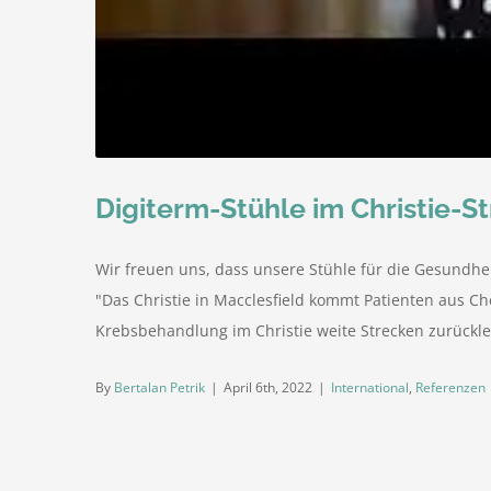
Digiterm-Stühle im Christie-S
Wir freuen uns, dass unsere Stühle für die Gesundhei
"Das Christie in Macclesfield kommt Patienten aus Ch
Krebsbehandlung im Christie weite Strecken zurückleg
By
Bertalan Petrik
|
April 6th, 2022
|
International
,
Referenzen