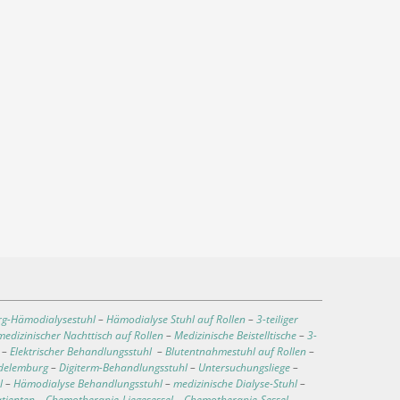
rg-Hämodialysestuhl
–
Hämodialyse Stuhl auf Rollen
–
3-teiliger
medizinischer Nachttisch auf Rollen
–
Medizinische Beistelltische
–
3-
–
Elektrischer Behandlungsstuhl
–
Blutentnahmestuhl auf Rollen
–
ndelemburg
–
Digiterm-Behandlungsstuhl
–
Untersuchungsliege
–
l
–
Hämodialyse Behandlungsstuhl
–
medizinische Dialyse-Stuhl
–
atienten
–
Chemotherapie-Liegesessel
–
Chemotherapie-Sessel
–