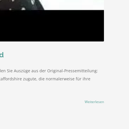
ld
den Sie Auszüge aus der Original-Pressemitteilung:
affordshire zugute, die normalerweise für ihre
Weiterlesen