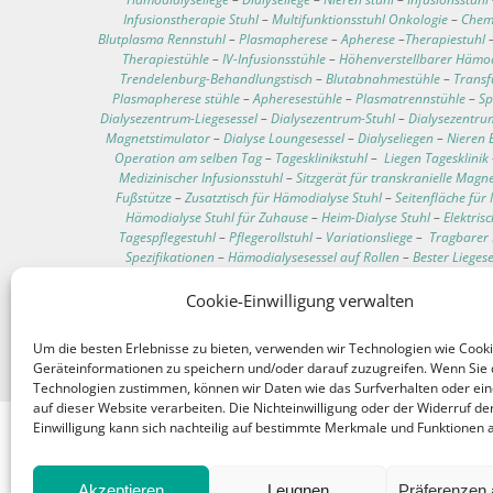
Infusionstherapie Stuhl
–
Multifunktionsstuhl Onkologie
–
Chem
Blutplasma Rennstuhl
–
Plasmapherese
–
Apherese
–
Therapiestuhl
Therapiestühle
–
IV-Infusionsstühle
–
Höhenverstellbarer Hämod
Trendelenburg-Behandlungstisch
–
Blutabnahmestühle
–
Transf
Plasmapherese stühle
–
Apheresestühle
–
Plasmatrennstühle
–
Sp
Dialysezentrum-Liegesessel
–
Dialysezentrum-Stuhl
–
Dialysezentru
Magnetstimulator
–
Dialyse Loungesessel
–
Dialyseliegen
–
Nieren 
Operation am selben Tag
–
Tagesklinikstuhl
–
Liegen Tagesklinik
Medizinischer Infusionsstuhl
–
Sitzgerät für transkranielle Magn
Fußstütze
–
Zusatztisch für Hämodialyse Stuhl
–
Seitenfläche für
Hämodialyse Stuhl für Zuhause
–
Heim-Dialyse Stuhl
–
Elektris
Tagespflegestuhl
–
Pflegerollstuhl
–
Variationsliege
–
Tragbarer 
Spezifikationen
–
Hämodialysesessel auf Rollen
–
Bester Lieges
Bluttransfusions Sessel
–
Bluttransfusionsliege
–
Chemotherapie Stu
Bluttransfusion Stuhl
–
Stuhl für Chemotherapie Patienten
–
Mu
Cookie-Einwilligung verwalten
Rückenlehne
–
Mobile Untersuchungsliege
–
Behandlungstisch auf 
Blutentnahmestuhl
–
Hämodialysesessel
–
Sessel für die Dialyse
–
Um die besten Erlebnisse zu bieten, verwenden wir Technologien wie Cook
Hämodialysesessel
–
Teleskop-Infusionsständer
Geräteinformationen zu speichern und/oder darauf zuzugreifen. Wenn Sie 
Technologien zustimmen, können wir Daten wie das Surfverhalten oder ein
auf dieser Website verarbeiten. Die Nichteinwilligung oder der Widerruf de
Einwilligung kann sich nachteilig auf bestimmte Merkmale und Funktionen 
Int
Akzeptieren
Leugnen
Präferenzen 