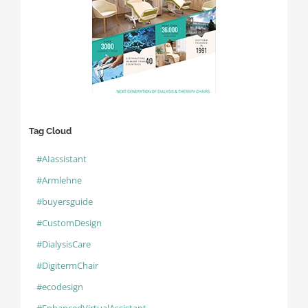
Tag Cloud
#AIassistant
#Armlehne
#buyersguide
#CustomDesign
#DialysisCare
#DigitermChair
#ecodesign