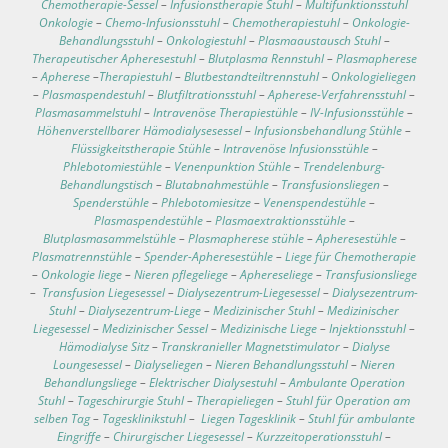
Chemotherapie-Sessel
–
Infusionstherapie Stuhl
–
Multifunktionsstuhl
Onkologie
–
Chemo-Infusionsstuhl
–
Chemotherapiestuhl
–
Onkologie-
Behandlungsstuhl
–
Onkologiestuhl
–
Plasmaaustausch Stuhl
–
Therapeutischer Apheresestuhl
–
Blutplasma Rennstuhl
–
Plasmapherese
–
Apherese
–
Therapiestuhl
–
Blutbestandteiltrennstuhl
–
Onkologieliegen
–
Plasmaspendestuhl
–
Blutfiltrationsstuhl
–
Apherese-Verfahrensstuhl
–
Plasmasammelstuhl
–
Intravenöse Therapiestühle
–
IV-Infusionsstühle
–
Höhenverstellbarer Hämodialysesessel
–
Infusionsbehandlung Stühle
–
Flüssigkeitstherapie Stühle
–
Intravenöse Infusionsstühle
–
Phlebotomiestühle
–
Venenpunktion Stühle
–
Trendelenburg-
Behandlungstisch
–
Blutabnahmestühle
–
Transfusionsliegen
–
Spenderstühle
–
Phlebotomiesitze
–
Venenspendestühle
–
Plasmaspendestühle
–
Plasmaextraktionsstühle
–
Blutplasmasammelstühle
–
Plasmapherese stühle
–
Apheresestühle
–
Plasmatrennstühle
–
Spender-Apheresestühle
–
Liege für Chemotherapie
–
Onkologie liege
–
Nieren pflegeliege
–
Aphereseliege
–
Transfusionsliege
–
Transfusion Liegesessel
–
Dialysezentrum-Liegesessel
–
Dialysezentrum-
Stuhl
–
Dialysezentrum-Liege
–
Medizinischer Stuhl
–
Medizinischer
Liegesessel
–
Medizinischer Sessel
–
Medizinische Liege
–
Injektionsstuhl
–
Hämodialyse Sitz
–
Transkranieller Magnetstimulator
–
Dialyse
Loungesessel
–
Dialyseliegen
–
Nieren Behandlungsstuhl
–
Nieren
Behandlungsliege
–
Elektrischer Dialysestuhl
–
Ambulante Operation
Stuhl
–
Tageschirurgie Stuhl
–
Therapieliegen
–
Stuhl für Operation am
selben Tag
–
Tagesklinikstuhl
–
Liegen Tagesklinik
–
Stuhl für ambulante
Eingriffe
–
Chirurgischer Liegesessel
–
Kurzzeitoperationsstuhl
–