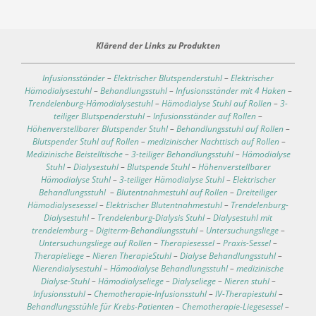
Klärend der Links zu Produkten
Infusionsständer
–
Elektrischer Blutspenderstuhl
–
Elektrischer
Hämodialysestuhl
–
Behandlungsstuhl
–
Infusionsständer mit 4 Haken
–
Trendelenburg-Hämodialysestuhl
–
Hämodialyse Stuhl auf Rollen
–
3-
teiliger Blutspenderstuhl
–
Infusionsständer auf Rollen
–
Höhenverstellbarer Blutspender Stuhl
–
Behandlungsstuhl auf Rollen
–
Blutspender Stuhl auf Rollen
–
medizinischer Nachttisch auf Rollen
–
Medizinische Beistelltische
–
3-teiliger Behandlungsstuhl
–
Hämodialyse
Stuhl
–
Dialysestuhl
–
Blutspende Stuhl
–
Höhenverstellbarer
Hämodialyse Stuhl
–
3-teiliger Hämodialyse Stuhl
–
Elektrischer
Behandlungsstuhl
–
Blutentnahmestuhl auf Rollen
–
Dreiteiliger
Hämodialysesessel
–
Elektrischer Blutentnahmestuhl
–
Trendelenburg-
Dialysestuhl
–
Trendelenburg-Dialysis Stuhl
–
Dialysestuhl mit
trendelemburg
–
Digiterm-Behandlungsstuhl
–
Untersuchungsliege
–
Untersuchungsliege auf Rollen
–
Therapiesessel
–
Praxis-Sessel
–
Therapieliege
–
Nieren TherapieStuhl
–
Dialyse Behandlungsstuhl
–
Nierendialysestuhl
–
Hämodialyse Behandlungsstuhl
–
medizinische
Dialyse-Stuhl
–
Hämodialyseliege
–
Dialyseliege
–
Nieren stuhl
–
Infusionsstuhl
–
Chemotherapie-Infusionsstuhl
–
IV-Therapiestuhl
–
Behandlungsstühle für Krebs-Patienten
–
Chemotherapie-Liegesessel
–