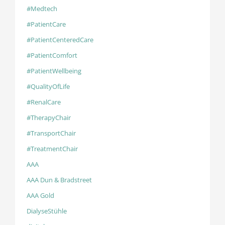
#Medtech
#PatientCare
#PatientCenteredCare
#PatientComfort
#PatientWellbeing
#QualityOfLife
#RenalCare
#TherapyChair
#TransportChair
#TreatmentChair
AAA
AAA Dun & Bradstreet
AAA Gold
DialyseStühle