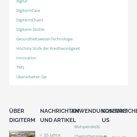
digital
DigitermCare
DigitermChairs
Digiterm Stühle
GesundheitswesenTechnologie
Höchste Stufe der Kreditwürdigkeit
Innovation
TMS
Überarbeiten Sie
ÜBER
NACHRICHTEN
ANWENDUNGSBEREICH
KONTAKT
DIGITERM
UND ARTIKEL
US
Blutspende
(8)
35 Jahre
Chemotherapie-