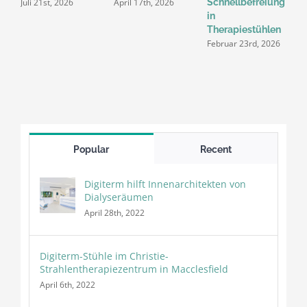
Juli 21st, 2026
April 17th, 2026
Schnellbefreiung
T
in
S
Therapiestühlen
d
Februar 23rd, 2026
v
D
2
Popular
Recent
Digiterm hilft Innenarchitekten von
Dialyseräumen
April 28th, 2022
Digiterm-Stühle im Christie-
Strahlentherapiezentrum in Macclesfield
April 6th, 2022