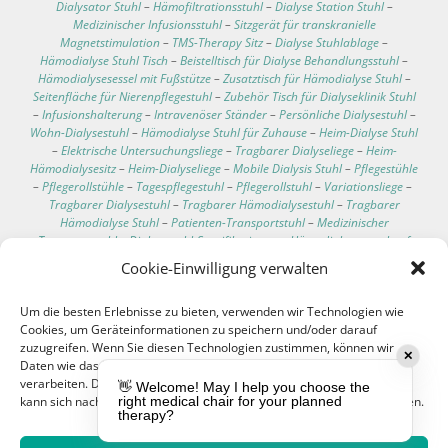
Dialysator Stuhl
–
Hämofiltrationsstuhl
–
Dialyse Station Stuhl
–
Medizinischer Infusionsstuhl
–
Sitzgerät für transkranielle
Magnetstimulation
–
TMS-Therapy Sitz
–
Dialyse Stuhlablage
–
Hämodialyse Stuhl Tisch
–
Beistelltisch für Dialyse Behandlungsstuhl
–
Hämodialysesessel mit Fußstütze
–
Zusatztisch für Hämodialyse Stuhl
–
Seitenfläche für Nierenpflegestuhl
–
Zubehör Tisch für Dialyseklinik Stuhl
–
Infusionshalterung
–
Intravenöser Ständer
–
Persönliche Dialysestuhl
–
Wohn-Dialysestuhl
–
Hämodialyse Stuhl für Zuhause
–
Heim-Dialyse Stuhl
–
Elektrische Untersuchungsliege
–
Tragbarer Dialyseliege
–
Heim-
Hämodialysesitz
–
Heim-Dialyseliege
–
Mobile Dialysis Stuhl
–
Pflegestühle
–
Pflegerollstühle
–
Tagespflegestuhl
–
Pflegerollstuhl
–
Variationsliege
–
Tragbarer Dialysestuhl
–
Tragbarer Hämodialysestuhl
–
Tragbarer
Hämodialyse Stuhl
–
Patienten-Transportstuhl
–
Medizinischer
Transportstuhl
–
Dialysestuhl-Spezifikationen
–
Hämodialysesessel auf
Rollen
–
Bester Liegesessel für Dialysepatienten
–
Bequeme Dialyse Stühle
Cookie-Einwilligung verwalten
–
Technische Daten des Dialysestuhls
–
Klinischer Pflegeliegesessel
–
Klinischer Pflegeliegestühle
–
Bluttransfusions Sessel
–
Um die besten Erlebnisse zu bieten, verwenden wir Technologien wie
Bluttransfusionsliege
–
Chemotherapie Stuhl
–
Blutspende Liege
–
Cookies, um Geräteinformationen zu speichern und/oder darauf
Infusions Liegesessel
–
Hämodialyse Patient Stuhl
–
Dialysepatienten
zuzugreifen. Wenn Sie diesen Technologien zustimmen, können wir
Stuhl
–
Multifunktionaler Stuhl
–
Dialyse-Behandlungsliege
–
✕
Daten wie das Surfverhalten oder eindeutige IDs auf dieser Website
Bluttransfusion Stuhl
–
Stuhl für Chemotherapie Patienten
–
verarbeiten. Die Nichteinwilligung oder der Widerruf der Einwilligung
Multifunktionsstuhl
–
Transfusions-Stuhl
–
Patienten-Stuhl
–
👋 Welcome! May I help you choose the
kann sich nachteilig auf bestimmte Merkmale und Funktionen auswirken.
right medical chair for your planned
Behandlungstisch
–
Elektrischer Behandlungstisch
–
Untersuchungsliege
therapy?
mit verstellbarer Rückenlehne
–
Mobile Untersuchungsliege
–
Behandlungstisch auf Rollen
–
Manueller Behandlungstisch
–
Dreiteiliger