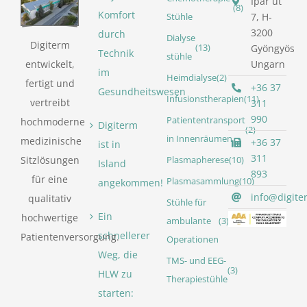
Ipar út
(8)
Komfort
7, H-
Stühle
3200
durch
Dialyse
Digiterm
(13)
Gyöngyös
Technik
stühle
entwickelt,
Ungarn
im
Heimdialyse
(2)
fertigt und
+36 37
Gesundheitswesen
Infusionstherapien
(11)
vertreibt
311
990
Patiententransport
hochmoderne
Digiterm
(2)
in Innenräumen
medizinische
+36 37
ist in
311
Sitzlösungen
Plasmapherese
(10)
Island
893
für eine
Plasmasammlung
(10)
angekommen!
info@digite
qualitativ
Stühle für
Ein
hochwertige
ambulante
(3)
schnellerer
Patientenversorgung.
Operationen
Weg, die
TMS- und EEG-
(3)
HLW zu
Therapiestühle
starten: