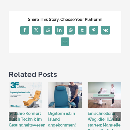
Share This Story, Choose Your Platform!
Facebook
X
Reddit
LinkedIn
WhatsApp
Tumblr
Pinterest
Vk
Email
Related Posts
35 Jahre Komfort
Digiterm ist in
Ein schnellerer
H
durch Technik im
Island
Weg, die HLW zu
W
Gesundheitswesen
angekommen!
starten: Manuelle
a