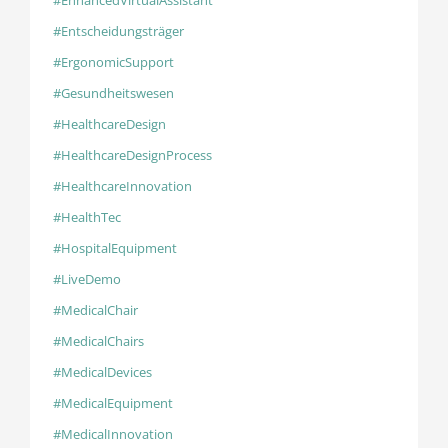
#EnhancedVirtualAssistant
#Entscheidungsträger
#ErgonomicSupport
#Gesundheitswesen
#HealthcareDesign
#HealthcareDesignProcess
#HealthcareInnovation
#HealthTec
#HospitalEquipment
#LiveDemo
#MedicalChair
#MedicalChairs
#MedicalDevices
#MedicalEquipment
#MedicalInnovation