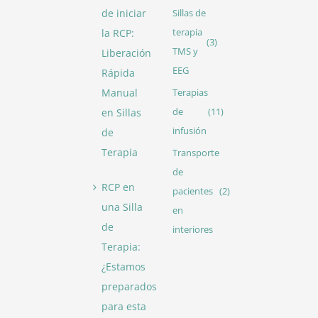
de iniciar
Sillas de
la RCP:
terapia
(3)
TMS y
Liberación
EEG
Rápida
Manual
Terapias
en Sillas
de
(11)
infusión
de
Terapia
Transporte
de
RCP en
pacientes
(2)
una Silla
en
de
interiores
Terapia:
¿Estamos
preparados
para esta