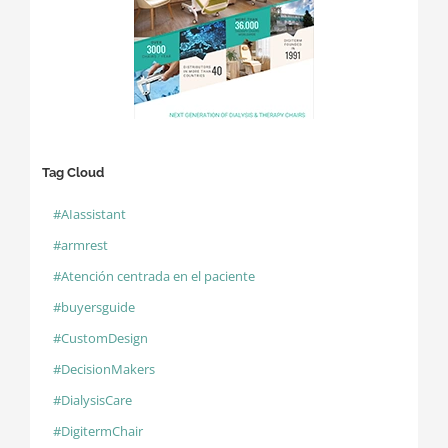
Tag Cloud
#AIassistant
#armrest
#Atención centrada en el paciente
#buyersguide
#CustomDesign
#DecisionMakers
#DialysisCare
#DigitermChair