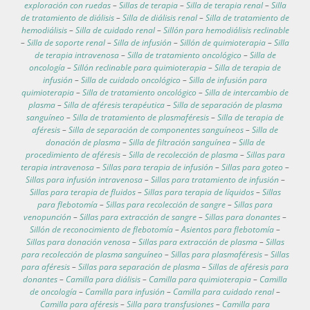
exploración con ruedas
–
Sillas de terapia
–
Silla de terapia renal
–
Silla
de tratamiento de diálisis
–
Silla de diálisis renal
–
Silla de tratamiento de
hemodiálisis
–
Silla de cuidado renal
–
Sillón para hemodiálisis reclinable
–
Silla de soporte renal
–
Silla de infusión
–
Sillón de quimioterapia
–
Silla
de terapia intravenosa
–
Silla de tratamiento oncológico
–
Silla de
oncología
–
Sillón reclinable para quimioterapia
–
Silla de terapia de
infusión
–
Silla de cuidado oncológico
–
Silla de infusión para
quimioterapia
–
Silla de tratamiento oncológico
–
Silla de intercambio de
plasma
–
Silla de aféresis terapéutica
–
Silla de separación de plasma
sanguíneo
–
Silla de tratamiento de plasmaféresis
–
Silla de terapia de
aféresis
–
Silla de separación de componentes sanguíneos
–
Silla de
donación de plasma
–
Silla de filtración sanguínea
–
Silla de
procedimiento de aféresis
–
Silla de recolección de plasma
–
Sillas para
terapia intravenosa
–
Sillas para terapia de infusión
–
Sillas para goteo
–
Sillas para infusión intravenosa
–
Sillas para tratamiento de infusión
–
Sillas para terapia de fluidos
–
Sillas para terapia de líquidos
–
Sillas
para flebotomía
–
Sillas para recolección de sangre
–
Sillas para
venopunción
–
Sillas para extracción de sangre
–
Sillas para donantes
–
Sillón de reconocimiento de flebotomía
–
Asientos para flebotomía
–
Sillas para donación venosa
–
Sillas para extracción de plasma
–
Sillas
para recolección de plasma sanguíneo
–
Sillas para plasmaféresis
–
Sillas
para aféresis
–
Sillas para separación de plasma
–
Sillas de aféresis para
donantes
–
Camilla para diálisis
–
Camilla para quimioterapia
–
Camilla
de oncología
–
Camilla para infusión
–
Camilla para cuidado renal
–
Camilla para aféresis
–
Silla para transfusiones
–
Camilla para