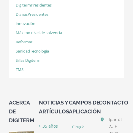
DigitermPresidentes
DiálisisPresidentes
innovación
Máximo nivel de solvencia
Reformar
SanidadTecnología
Sillas Digiterm
TMS
ACERCA
NOTICIAS Y
CAMPOS DE
CONTACTO
DE
ARTÍCULOS
APLICACIÓN
Ipar út
DIGITERM
35 años
7., H-
Cirugía