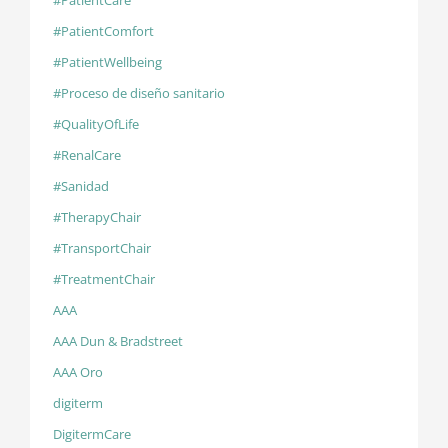
#PatientCare
#PatientComfort
#PatientWellbeing
#Proceso de diseño sanitario
#QualityOfLife
#RenalCare
#Sanidad
#TherapyChair
#TransportChair
#TreatmentChair
AAA
AAA Dun & Bradstreet
AAA Oro
digiterm
DigitermCare