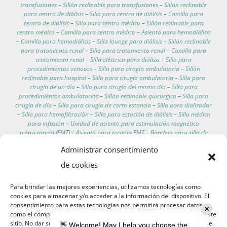
transfusiones
–
Sillón reclinable para transfusiones
–
Sillón reclinable
para centro de diálisis
–
Silla para centro de diálisis
–
Camilla para
centro de diálisis
–
Silla para centro médico
–
Sillón reclinable para
centro médico
–
Camilla para centro médico
–
Asiento para hemodiálisis
–
Camilla para hemodiálisis
–
Silla lounge para diálisis
–
Sillón reclinable
para tratamiento renal
–
Silla para tratamiento renal
–
Camilla para
tratamiento renal
–
Silla eléctrica para diálisis
–
Silla para
procedimientos venosos
–
Silla para cirugía ambulatoria
–
Sillón
reclinable para hospital
–
Silla para cirugía ambulatoria
–
Silla para
cirugía de un día
–
Silla para cirugía del mismo día
–
Silla para
procedimientos ambulatorios
–
Sillón reclinable quirúrgico
–
Silla para
cirugía de día
–
Silla para cirugía de corta estancia
–
Silla para dializador
–
Silla para hemofiltración
–
Silla para estación de diálisis
–
Silla médica
para infusión
–
Unidad de asiento para estimulación magnética
transcraneal (EMT)
–
Asiento para terapia EMT
–
Bandeja para silla de
diálisis
–
Mesa para silla de hemodiálisis
–
Soporte lateral para silla de
Administrar consentimiento
tratamiento de diálisis
–
Escritorio para silla de paciente de diálisis
–
Mesa auxiliar para silla de hemodiálisis
–
Superficie lateral para silla de
de cookies
cuidado renal
–
Mesa accesoria para silla de clínica de diálisis
–
Soporte
para goteo
–
Soporte para goteo intravenoso
–
Soporte para infusión
–
Para brindar las mejores experiencias, utilizamos tecnologías como
Soporte intravenoso
–
Asiento personal para diálisis
–
Silla residencial
cookies para almacenar y/o acceder a la información del dispositivo. El
para diálisis
–
Silla para hemodiálisis en casa
–
Asiento para diálisis en
consentimiento para estas tecnologías nos permitirá procesar datos
casa
–
Silla doméstica para diálisis
–
Sillón reclinable portátil para
✕
como el comportamiento de navegación o identificaciones únicas en este
diálisis
–
Asiento para hemodiálisis en casa
–
Sillón reclinable para
sitio. No dar su consentimiento o retirarlo puede afectar negativamente
diálisis en casa
–
Silla móvil para diálisis
–
Silla transportable para
👋 Welcome! May I help you choose the