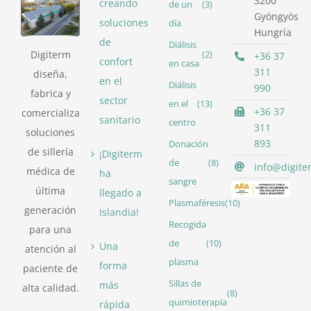
3200
creando
de un
(3)
Gyöngyös
soluciones
día
Hungría
de
Diálisis
Digiterm
(2)
+36 37
confort
en casa
311
diseña,
en el
Diálisis
990
fabrica y
sector
en el
(13)
+36 37
comercializa
sanitario
centro
311
soluciones
893
Donación
de sillería
¡Digiterm
de
(8)
info@digite
médica de
ha
sangre
última
llegado a
Plasmaféresis
(10)
generación
Islandia!
Recogida
para una
de
(10)
Una
atención al
plasma
forma
paciente de
Sillas de
más
alta calidad.
(8)
quimioterapia
rápida