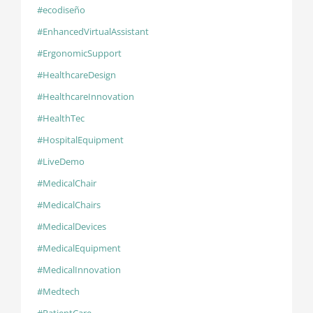
#ecodiseño
#EnhancedVirtualAssistant
#ErgonomicSupport
#HealthcareDesign
#HealthcareInnovation
#HealthTec
#HospitalEquipment
#LiveDemo
#MedicalChair
#MedicalChairs
#MedicalDevices
#MedicalEquipment
#MedicalInnovation
#Medtech