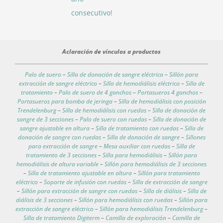
consecutivo!
Aclaración de vínculos a productos
Palo de suero
–
Silla de donación de sangre eléctrica
–
Sillón para
extracción de sangre eléctrico
–
Silla de hemodiálisis eléctrica
–
Silla de
tratamiento
–
Palo de suero de 4 ganchos
–
Portasueros 4 ganchos
–
Portasueros para bomba de jeringa
–
Silla de hemodiálisis con posición
Trendelenburg
–
Silla de hemodiálisis con ruedas
–
Silla de donación de
sangre de 3 secciones
–
Palo de suero con ruedas
–
Silla de donación de
sangre ajustable en altura
–
Silla de tratamiento con ruedas
–
Silla de
donación de sangre con ruedas
–
Silla de donación de sangre
–
Sillones
para extracción de sangre
–
Mesa auxiliar con ruedas
–
Silla de
tratamiento de 3 secciones
–
Silla para hemodiálisis
–
Sillón para
hemodiálisis de altura variable
–
Sillón para hemodiálisis de 3 secciones
–
Silla de tratamiento ajustable en altura
–
Sillón para tratamiento
eléctrico
–
Soporte de infusión con ruedas
–
Silla de extracción de sangre
–
Sillón para extracción de sangre con ruedas
–
Silla de diálisis
–
Silla de
diálisis de 3 secciones
–
Sillón para hemodiálisis con ruedas
–
Sillón para
extracción de sangre eléctrico
–
Sillón para hemodiálisis Trendelenburg
–
Silla de tratamiento Digiterm
–
Camilla de exploración
–
Camilla de