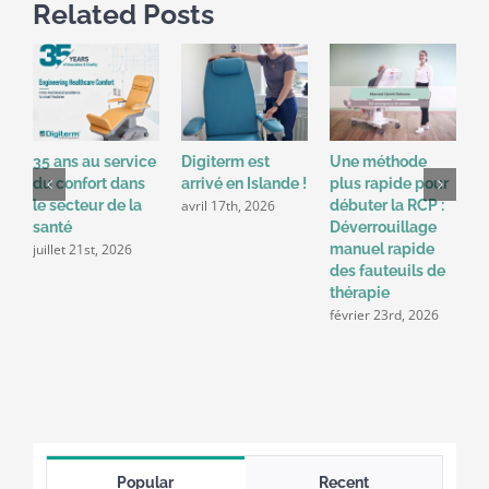
Related Posts
35 ans au service
Digiterm est
Une méthode
R
du confort dans
arrivé en Islande !
plus rapide pour
c
avril 17th, 2026
le secteur de la
débuter la RCP :
t
santé
Déverrouillage
S
juillet 21st, 2026
manuel rapide
p
des fauteuils de
s
thérapie
d
février 23rd, 2026
d
2
Popular
Recent