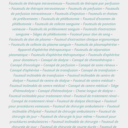
Fauteuils de thérapie intraveineuse
–
Fauteuils de thérapie par perfusion
–
Fauteuils de thérapie intraveineuse
–
Fauteuils de perfusion
–
Fauteuils
de perfusion intraveineuse
–
Fauteuils d’injection
–
Fauteuils et chaises
de prélèvements
–
Fauteuils de phlébotomie
–
Fauteuil d’examen de
phlébotomie
–
Fauteuils de collecte sanguine
–
Fauteuils de ponction
veineuse
–
Fauteuils de prélèvement sanguin
–
Fauteuils d’extraction
sanguine
–
Sièges de phlébotomie
–
Fauteuil pour don de sang
–
Fauteuils de don de plasma
–
Fauteuil d’extraction clinique ergonomique
–
Fauteuils de collecte du plasma sanguin
–
Fauteuils de plasmaphérèse
–
Appareil d’aphérèse thérapeutique
–
Fauteuils de séparation
plasmatique
–
Fauteuils d’aphérèse thérapeutique
–
Fauteuils d’aphérèse
pour donateurs
–
Canapé de dialyse
–
Canapé de chimiothérapie
–
Canapé d’oncologie
–
Canapé de perfusion
–
Canapé de soins rénaux
–
Canapé d’aphérèse
–
Fauteuil de transfusion
–
Canapé de transfusion
–
Fauteuil inclinable de transfusion
–
Fauteuil inclinable de centre de
dialyse
–
Fauteuil de centre de dialyse
–
Fauteuil de centre médical
–
Fauteuil inclinable de centre médical
–
Canapé de centre médical
–
Siège
d’hémodialyse
–
Canapé d’hémodialyse
–
Chaise longue de dialyse
–
Fauteuil inclinable pour traitement rénal
–
Fauteuil de traitement rénal
–
Canapé de traitement rénal
–
Fauteuil de dialyse électrique
–
Fauteuil
pour procédures veineuses
–
Fauteuil de chirurgie ambulatoire – Fauteuil
inclinable d’hôpital
–
Fauteuil de chirurgie ambulatoire
–
Fauteuil de
chirurgie de jour
–
Fauteuil de chirurgie le jour même
–
Fauteuil pour
procédures ambulatoires
–
Fauteuil inclinable de chirurgie
–
Fauteuil de
chirurgie de jour
–
Fauteuil de chirurgie de courte durée
–
Fauteuil de