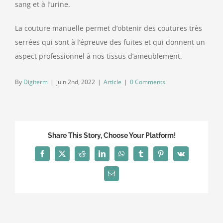
sang et à l’urine.
La couture manuelle permet d’obtenir des coutures très
serrées qui sont à l’épreuve des fuites et qui donnent un
aspect professionnel à nos tissus d’ameublement.
By
Digiterm
|
juin 2nd, 2022
|
Article
|
0 Comments
Share This Story, Choose Your Platform!
Facebook
X
Reddit
LinkedIn
WhatsApp
Tumblr
Pinterest
Vk
Email