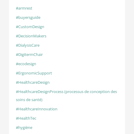
#armrest
#buyersguide
#CustomDesign
#DecisionMakers
#DialysisCare
#DigitermChair
#ecodesign
#ErgonomicSupport
#HealthcareDesign
#HealthcareDesignProcess (processus de conception des
soins de santé)
#HealthcareInnovation
#HealthTec
#hygiène