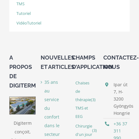
TMS
Tutoriel
VidéoTutoriel
A
NOUVELLES
CHAMPS
CONTACTEZ-
PROPOS
ET ARTICLES
D’APPLICATION
NOUS
DE
35 ans
Chaises
Ipar út
DIGITERM
au
de
7, H-
3200
service
thérapie
(3)
Gyöngyös
du
TMS et
Hongrie
confort
EEG
Digiterm
+36 37
dans le
Chirurgie
(3)
311
conçoit,
secteur
d'un jour
990