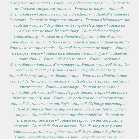
à perfusion sur roulettes
–
Fauteuil de prélèvement sanguin
–
Fauteuil de
prélèvement sanguin sur roulettes
–
Fauteuil de dialyse
–
Fauteuils
d’hémodialyse
–
Fauteuil de dialyse à 3 sections
–
Fauteuil d’hémodialyse
3 sections
–
Fauteuil de dialyse sur roulettes
–
Fauteuil d’hémodialyse sur
roulettes
–
Fauteuil de prélèvement sanguin électrique
–
Fauteuil de
dialyse avec position Trendelenburg
–
Fauteuil d’hémodialyse
Trendelenburg
–
Fauteuil de traitement Digiterm
–
Table d’examen
–
Table d’examen sur roulettes
–
Fauteuils de thérapie
–
Fauteuil médical
–
Fauteuil de thérapie rénale
–
Fauteuil de traitement de dialyse
–
Fauteuil
de dialyse rénale
–
Fauteuil de traitement d’hémodialyse
–
Fauteuil de
soins rénaux
–
Fauteuil de dialyse rénale
–
Fauteuil inclinable
d’hémodialyse
–
Fauteuils d’hémodialyse inclinables
–
Fauteuil de soutien
rénal
–
Fauteuil de perfusion
–
Fauteuil de prélèvement sanguin
–
Fauteuil de perfusion pour chimiothérapie
–
Fauteuil de chimiothérapie
–
Fauteuil de thérapie intraveineuse
–
Fauteuils de thérapie par perfusion
intraveineuse
–
Fauteuil d’oncologie
–
Fauteuil de soins pour
chimiothérapie
–
Fauteuil inclinable pour chimiothérapie
–
Fauteuil de
thérapie par perfusion
–
Fauteuil de perfusion pour chimiothérapie
–
Fauteuil de traitement en oncologie
–
Fauteuil d’échange plasmatique
–
Fauteuil d’aphérèse thérapeutique
–
Fauteuil de séparation du plasma
sanguin
–
Fauteuil de traitement par plasmaphérèse
–
Fauteuil de
thérapie par aphérèse
–
Fauteuil de séparation des composants
sanguins
–
Fauteuil de don de plasma
–
Don de sang et de plasma
–
Fauteuil de filtration sanguine
–
Fauteuil de procédure d’aphérèse
–
Fauteuil de collecte de plasma
–
Fauteuil de prélèvement sanguin
–