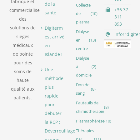
fabrique et
de la
Collecte
+36 37
commercialise
santé
de
(10)
311
des
plasma
893
solutions de
Digiterm
Dialyse
info@digite
sièges
est arrivé
en
(13)
médicaux
en
centre
de pointe
Islande !
Dialyse
pour des
à
(2)
Une
soins de
domicile
méthode
haute
Don de
plus
qualité aux
(8)
sang
rapide
patients.
Fauteuils de
pour
(8)
chimiothérapie
débuter
Plasmaphérèse
(10)
la RCP :
Déverrouillage
Thérapies
manuel
par
(11)