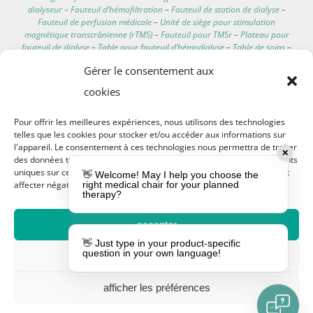
dialyseur – Fauteuil d’hémofiltration
–
Fauteuil de station de dialyse
–
Fauteuil de perfusion médicale
–
Unité de siège pour stimulation
magnétique transcrânienne (rTMS)
–
Fauteuil pour TMSr
–
Plateau pour
fauteuil de dialyse
–
Table pour fauteuil d’hémodialyse
–
Table de soins
–
Support latéral pour fauteuil de traitement de dialyse
–
Mobiliers de
Gérer le consentement aux
soins pour services de dialyse
–
Table auxiliaire pour fauteuil
d’hémodialyse
–
Table accessoire pour fauteuil de clinique de dialyse
–
cookies
Porte-serum
–
Support pour perfusion IV
–
Porte-perfusion
–
Support de
perfusion
–
Support intraveineux
–
Siège personnel pour dialyse
–
Pour offrir les meilleures expériences, nous utilisons des technologies
Fauteuil de dialyse résidentiel
–
Fauteuil d’hémodialyse à domicile
–
Siège
telles que les cookies pour stocker et/ou accéder aux informations sur
de dialyse à domicile
–
Fauteuil inclinable de dialyse portable
–
Siège
l'appareil. Le consentement à ces technologies nous permettra de traiter
d’hémodialyse à domicile
–
Fauteuil inclinable pour dialyse à domicile
–
✕
des données telles que le comportement de navigation ou les identifiants
Fauteuil de dialyse mobile
–
Fauteuil de dialyse transportable
–
Fauteuil
uniques sur ce site. Ne pas consentir ou retirer son consentement peut
de dialyse portable
–
Fauteuil d’hémodialyse portable
–
Fauteuil de
👋 Welcome! May I help you choose the
affecter négativement certaines caractéristiques et fonctions.
right medical chair for your planned
transport pour patients
–
Fauteuil de transport médical
–
therapy?
Caractéristiques des fauteuils de dialyse
–
Fauteuil de dialyse pour
domicile
–
Meilleur fauteuil inclinable pour patients en dialyse
–
Fauteuils
de dialyse confortables
–
Données techniques des fauteuils de dialyse
–
accepter
Fauteuil électrique d’hôpital
–
Fauteuil de repos d’hôpital
–
Chaise pour
👋 Just type in your product-specific
dialyse avec moteur électrique
–
Fauteuil électrique de clinique
–
question in your own language!
refuser
Fauteuils EEG
–
Fauteuil d’examen EEG
–
Fauteuil d’hémodialyse avec
repose-pieds
–
Chaise d’hémodialyse lavable
–
Poteau porte-sérum
télescopique
–
Chaise d’hémodialyse avec balance
–
Poteau IV pour lit
–
afficher les préférences
Tables de traitement
–
Fauteuils médicaux personnalisables
–
Coussin de
chaise de dialyse