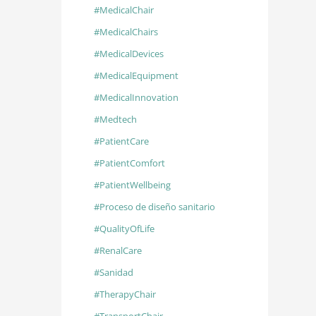
#MedicalChair
#MedicalChairs
#MedicalDevices
#MedicalEquipment
#MedicalInnovation
#Medtech
#PatientCare
#PatientComfort
#PatientWellbeing
#Proceso de diseño sanitario
#QualityOfLife
#RenalCare
#Sanidad
#TherapyChair