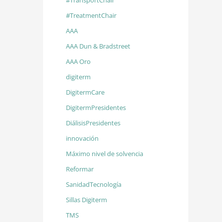
#TransportChair
#TreatmentChair
AAA
AAA Dun & Bradstreet
AAA Oro
digiterm
DigitermCare
DigitermPresidentes
DiálisisPresidentes
innovación
Máximo nivel de solvencia
Reformar
SanidadTecnología
Sillas Digiterm
TMS