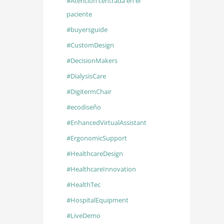
#Atención centrada en el
paciente
#buyersguide
#CustomDesign
#DecisionMakers
#DialysisCare
#DigitermChair
#ecodiseño
#EnhancedVirtualAssistant
#ErgonomicSupport
#HealthcareDesign
#HealthcareInnovation
#HealthTec
#HospitalEquipment
#LiveDemo