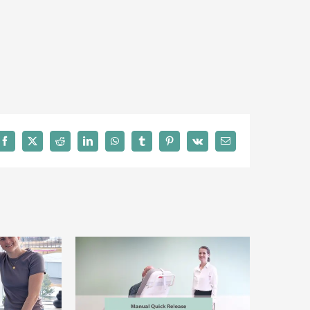
Facebook
X
Reddit
LinkedIn
WhatsApp
Tumblr
Pinterest
Vk
Email