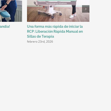
landia!
Una forma más rápida de iniciar la
RCP en un
RCP: Liberación Rápida Manual en
preparado
diciembre 1
Sillas de Terapia
febrero 23rd, 2026