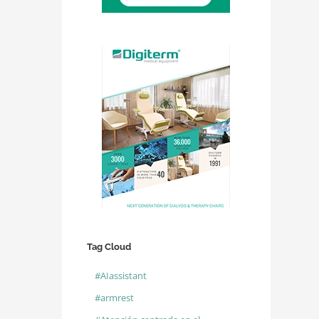
Tag Cloud
#AIassistant
#armrest